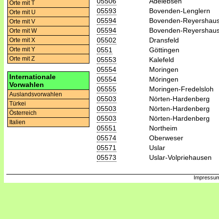
05506
Adelebsen
Orte mit T
05593
Bovenden-Lenglern
Orte mit U
05594
Bovenden-Reyershau
Orte mit V
05594
Bovenden-Reyershau
Orte mit W
05502
Dransfeld
Orte mit X
0551
Göttingen
Orte mit Y
Orte mit Z
05553
Kalefeld
05554
Moringen
Internationale
05554
Möringen
Vorwahlen
05555
Moringen-Fredelsloh
Auslandsvorwahlen
05503
Nörten-Hardenberg
Türkei
05503
Nörten-Hardenberg
Österreich
05503
Nörten-Hardenberg
Italien
05551
Northeim
05574
Oberweser
05571
Uslar
05573
Uslar-Volpriehausen
Impressum