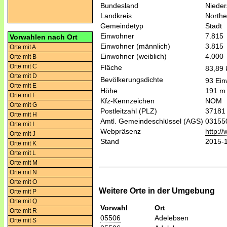
Bundesland
Niede
Landkreis
North
Gemeindetyp
Stadt
Einwohner
7.815
Vorwahlen nach Ort
Einwohner (männlich)
3.815
Orte mit A
Einwohner (weiblich)
4.000
Orte mit B
Orte mit C
Fläche
83,89
Orte mit D
Bevölkerungsdichte
93 Ein
Orte mit E
Höhe
191 m
Orte mit F
Kfz-Kennzeichen
NOM
Orte mit G
Postleitzahl (PLZ)
37181
Orte mit H
Amtl. Gemeindeschlüssel (AGS)
03155
Orte mit I
Webpräsenz
http:/
Orte mit J
Stand
2015-
Orte mit K
Orte mit L
Orte mit M
Orte mit N
Orte mit O
Weitere Orte in der Umgebung
Orte mit P
Orte mit Q
Vorwahl
Ort
Orte mit R
05506
Adelebsen
Orte mit S