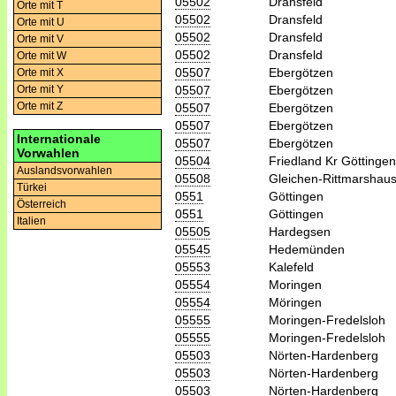
05502
Dransfeld
Orte mit T
05502
Dransfeld
Orte mit U
05502
Dransfeld
Orte mit V
05502
Dransfeld
Orte mit W
05507
Ebergötzen
Orte mit X
05507
Ebergötzen
Orte mit Y
Orte mit Z
05507
Ebergötzen
05507
Ebergötzen
Internationale
05507
Ebergötzen
Vorwahlen
05504
Friedland Kr Göttingen
Auslandsvorwahlen
05508
Gleichen-Rittmarshau
Türkei
0551
Göttingen
Österreich
0551
Göttingen
Italien
05505
Hardegsen
05545
Hedemünden
05553
Kalefeld
05554
Moringen
05554
Möringen
05555
Moringen-Fredelsloh
05555
Moringen-Fredelsloh
05503
Nörten-Hardenberg
05503
Nörten-Hardenberg
05503
Nörten-Hardenberg