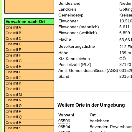
Bundesland
Niede
Landkreis
Göttin
Gemeindetyp
Kreis
Einwohner
13.51
Vorwahlen nach Ort
Einwohner (männlich)
6.611
Orte mit A
Einwohner (weiblich)
6.899
Orte mit B
Orte mit C
Fläche
63,66
Orte mit D
Bevölkerungsdichte
212 Ei
Orte mit E
Höhe
139 m
Orte mit F
Kfz-Kennzeichen
GÖ
Orte mit G
Postleitzahl (PLZ)
37120
Orte mit H
Amtl. Gemeindeschlüssel (AGS)
03152
Orte mit I
Stand
2015-
Orte mit J
Orte mit K
Orte mit L
Orte mit M
Orte mit N
Weitere Orte in der Umgebung
Orte mit O
Orte mit P
Vorwahl
Ort
Orte mit Q
05506
Adelebsen
Orte mit R
05594
Bovenden-Reyershau
Orte mit S