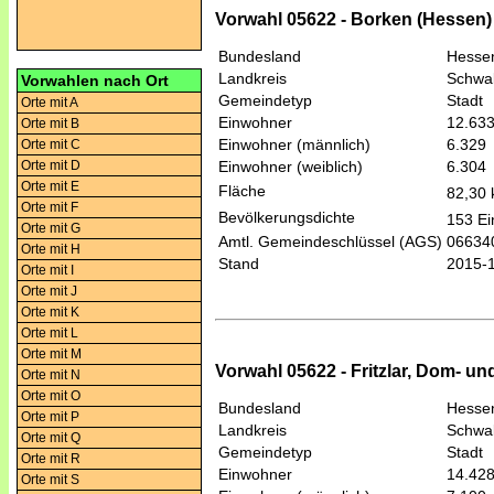
Vorwahl 05622 - Borken (Hessen) (
Bundesland
Hesse
Landkreis
Schwal
Vorwahlen nach Ort
Gemeindetyp
Stadt
Orte mit A
Einwohner
12.63
Orte mit B
Einwohner (männlich)
6.329
Orte mit C
Orte mit D
Einwohner (weiblich)
6.304
Orte mit E
Fläche
82,30
Orte mit F
Bevölkerungsdichte
153 Ei
Orte mit G
Amtl. Gemeindeschlüssel (AGS)
06634
Orte mit H
Stand
2015-
Orte mit I
Orte mit J
Orte mit K
Orte mit L
Orte mit M
Vorwahl 05622 - Fritzlar, Dom- und
Orte mit N
Orte mit O
Bundesland
Hesse
Orte mit P
Landkreis
Schwal
Orte mit Q
Gemeindetyp
Stadt
Orte mit R
Einwohner
14.42
Orte mit S