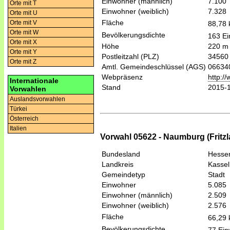
Einwohner (männlich)
7.100
Orte mit T
Einwohner (weiblich)
7.328
Orte mit U
Fläche
Orte mit V
88,78
Orte mit W
Bevölkerungsdichte
163 Ei
Orte mit X
Höhe
220 m
Orte mit Y
Postleitzahl (PLZ)
34560
Orte mit Z
Amtl. Gemeindeschlüssel (AGS)
06634
Webpräsenz
http://
Internationale
Stand
2015-
Vorwahlen
Auslandsvorwahlen
Türkei
Österreich
Italien
Vorwahl 05622 - Naumburg (Fritzl
Bundesland
Hesse
Landkreis
Kassel
Gemeindetyp
Stadt
Einwohner
5.085
Einwohner (männlich)
2.509
Einwohner (weiblich)
2.576
Fläche
66,29
Bevölkerungsdichte