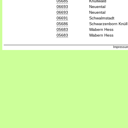
05685
Knüllwald
06693
Neuental
06693
Neuental
06691
Schwalmstadt
05686
Schwarzenborn Knüll
05683
Wabern Hess
05683
Wabern Hess
Impressum