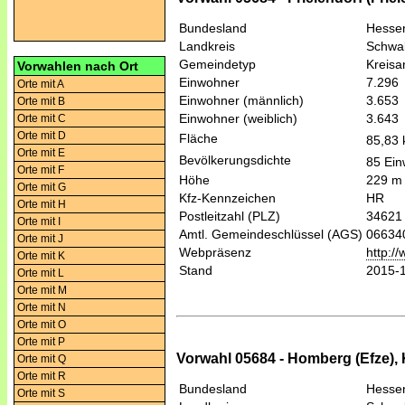
Bundesland
Hesse
Landkreis
Schwal
Gemeindetyp
Kreis
Vorwahlen nach Ort
Einwohner
7.296
Orte mit A
Einwohner (männlich)
3.653
Orte mit B
Einwohner (weiblich)
3.643
Orte mit C
Orte mit D
Fläche
85,83
Orte mit E
Bevölkerungsdichte
85 Ein
Orte mit F
Höhe
229 m
Orte mit G
Kfz-Kennzeichen
HR
Orte mit H
Postleitzahl (PLZ)
34621
Orte mit I
Amtl. Gemeindeschlüssel (AGS)
06634
Orte mit J
Webpräsenz
http://
Orte mit K
Stand
2015-
Orte mit L
Orte mit M
Orte mit N
Orte mit O
Orte mit P
Vorwahl 05684 - Homberg (Efze), K
Orte mit Q
Orte mit R
Bundesland
Hesse
Orte mit S