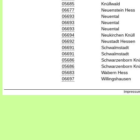
05685
Knüllwald
06677
Neuenstein Hess
06693
Neuental
06693
Neuental
06693
Neuental
06694
Neukirchen Knüll
06692
Neustadt Hessen
06691
Schwalmstadt
06691
Schwalmstadt
05686
Schwarzenborn Knü
05686
Schwarzenborn Knü
05683
Wabern Hess
06697
Willingshausen
Impressum