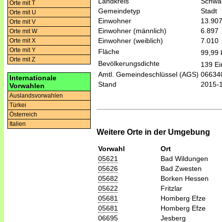
Landkreis
Schwal
Orte mit T
Gemeindetyp
Stadt
Orte mit U
Einwohner
13.90
Orte mit V
Einwohner (männlich)
6.897
Orte mit W
Einwohner (weiblich)
7.010
Orte mit X
Orte mit Y
Fläche
99,99
Orte mit Z
Bevölkerungsdichte
139 Ei
Amtl. Gemeindeschlüssel (AGS)
06634
Internationale
Stand
2015-
Vorwahlen
Auslandsvorwahlen
Türkei
Österreich
Italien
Weitere Orte in der Umgebung
Vorwahl
Ort
05621
Bad Wildungen
05626
Bad Zwesten
05682
Borken Hessen
05622
Fritzlar
05681
Homberg Efze
05681
Homberg Efze
06695
Jesberg