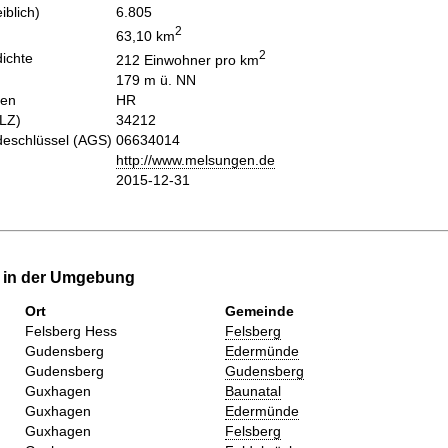
iblich)
6.805
2
63,10 km
2
ichte
212 Einwohner pro km
179 m ü. NN
hen
HR
PLZ)
34212
eschlüssel (AGS)
06634014
http://www.melsungen.de
2015-12-31
e in der Umgebung
Ort
Gemeinde
Felsberg Hess
Felsberg
Gudensberg
Edermünde
Gudensberg
Gudensberg
Guxhagen
Baunatal
Guxhagen
Edermünde
Guxhagen
Felsberg