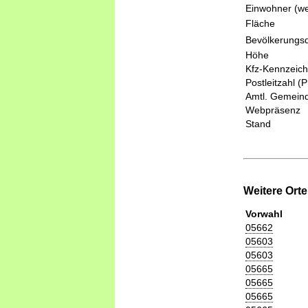
Einwohner (we
Fläche
Bevölkerungsd
Höhe
Kfz-Kennzeic
Postleitzahl (
Amtl. Gemeind
Webpräsenz
Stand
Weitere Ort
Vorwahl
05662
05603
05603
05665
05665
05665