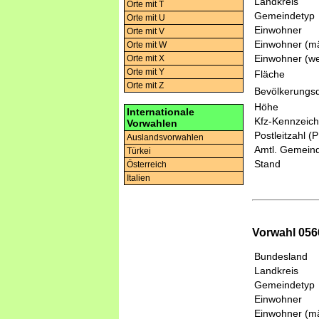
Landkreis
Orte mit T
Gemeindetyp
Orte mit U
Einwohner
Orte mit V
Einwohner (mä
Orte mit W
Einwohner (we
Orte mit X
Orte mit Y
Fläche
Orte mit Z
Bevölkerungsd
Höhe
Internationale
Kfz-Kennzeic
Vorwahlen
Postleitzahl (
Auslandsvorwahlen
Amtl. Gemeind
Türkei
Stand
Österreich
Italien
Vorwahl 056
Bundesland
Landkreis
Gemeindetyp
Einwohner
Einwohner (mä