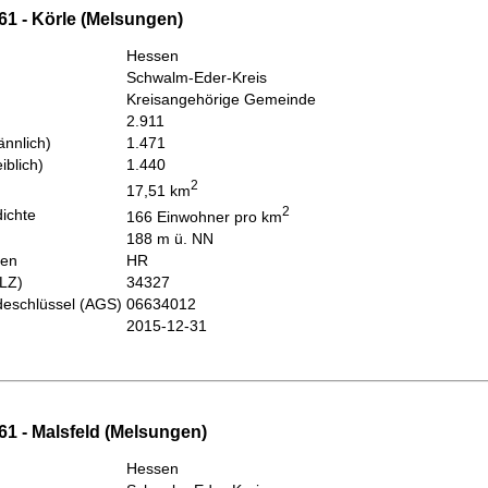
61 - Körle (Melsungen)
Hessen
Schwalm-Eder-Kreis
Kreisangehörige Gemeinde
2.911
nnlich)
1.471
iblich)
1.440
2
17,51 km
2
ichte
166 Einwohner pro km
188 m ü. NN
hen
HR
PLZ)
34327
eschlüssel (AGS)
06634012
2015-12-31
61 - Malsfeld (Melsungen)
Hessen