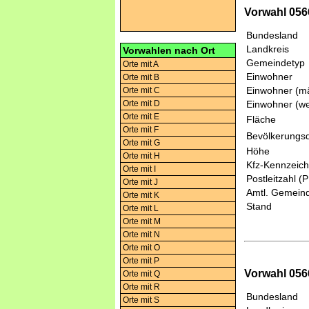
Vorwahl 056
Bundesland
Landkreis
Vorwahlen nach Ort
Gemeindetyp
Orte mit A
Einwohner
Orte mit B
Einwohner (mä
Orte mit C
Orte mit D
Einwohner (we
Orte mit E
Fläche
Orte mit F
Bevölkerungsd
Orte mit G
Höhe
Orte mit H
Kfz-Kennzeic
Orte mit I
Postleitzahl (
Orte mit J
Amtl. Gemeind
Orte mit K
Stand
Orte mit L
Orte mit M
Orte mit N
Orte mit O
Orte mit P
Vorwahl 056
Orte mit Q
Orte mit R
Bundesland
Orte mit S