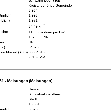
Schwalm-Eder-Kreis
Kreisangehörige Gemeinde
3.964
nnlich)
1.993
iblich)
1.971
2
34,49 km
2
ichte
115 Einwohner pro km
192 m ü. NN
hen
HR
PLZ)
34323
eschlüssel (AGS)
06634013
2015-12-31
61 - Melsungen (Melsungen)
Hessen
Schwalm-Eder-Kreis
Stadt
13.381
nnlich)
6.576