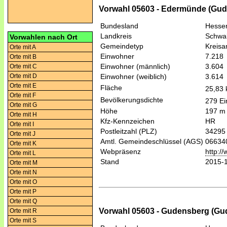
Vorwahl 05603 - Edermünde (Gu
Bundesland
Hesse
Landkreis
Schwal
Vorwahlen nach Ort
Gemeindetyp
Kreis
Orte mit A
Einwohner
7.218
Orte mit B
Einwohner (männlich)
3.604
Orte mit C
Orte mit D
Einwohner (weiblich)
3.614
Orte mit E
Fläche
25,83
Orte mit F
Bevölkerungsdichte
279 Ei
Orte mit G
Höhe
197 m
Orte mit H
Kfz-Kennzeichen
HR
Orte mit I
Postleitzahl (PLZ)
34295
Orte mit J
Amtl. Gemeindeschlüssel (AGS)
06634
Orte mit K
Webpräsenz
http:/
Orte mit L
Stand
2015-
Orte mit M
Orte mit N
Orte mit O
Orte mit P
Orte mit Q
Vorwahl 05603 - Gudensberg (Gu
Orte mit R
Orte mit S