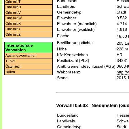
Bundesland
Hesse
Orte mit T
Landkreis
Schwal
Orte mit U
Gemeindetyp
Stadt
Orte mit V
Einwohner
9.532
Orte mit W
Einwohner (männlich)
4.714
Orte mit X
Einwohner (weiblich)
4.818
Orte mit Y
Orte mit Z
Fläche
46,50
Bevölkerungsdichte
205 Ei
Internationale
Höhe
228 m
Vorwahlen
Kfz-Kennzeichen
HR
Auslandsvorwahlen
Postleitzahl (PLZ)
34281
Türkei
Amtl. Gemeindeschlüssel (AGS)
06634
Österreich
Webpräsenz
http:/
Italien
Stand
2015-
Vorwahl 05603 - Niedenstein (Gu
Bundesland
Hesse
Landkreis
Schwal
Gemeindetyp
Stadt