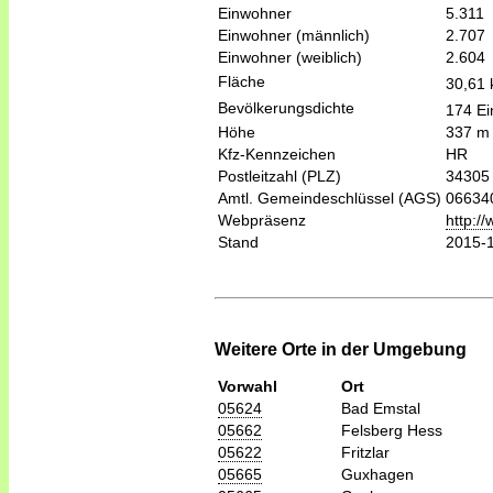
Einwohner
5.311
Einwohner (männlich)
2.707
Einwohner (weiblich)
2.604
Fläche
30,61
Bevölkerungsdichte
174 Ei
Höhe
337 m
Kfz-Kennzeichen
HR
Postleitzahl (PLZ)
34305
Amtl. Gemeindeschlüssel (AGS)
06634
Webpräsenz
http:/
Stand
2015-
Weitere Orte in der Umgebung
Vorwahl
Ort
05624
Bad Emstal
05662
Felsberg Hess
05622
Fritzlar
05665
Guxhagen