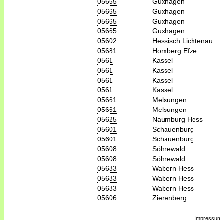
05665
Guxhagen
05665
Guxhagen
05665
Guxhagen
05665
Guxhagen
05602
Hessisch Lichtenau
05681
Homberg Efze
0561
Kassel
0561
Kassel
0561
Kassel
0561
Kassel
05661
Melsungen
05661
Melsungen
05625
Naumburg Hess
05601
Schauenburg
05601
Schauenburg
05608
Söhrewald
05608
Söhrewald
05683
Wabern Hess
05683
Wabern Hess
05683
Wabern Hess
05606
Zierenberg
Impressum