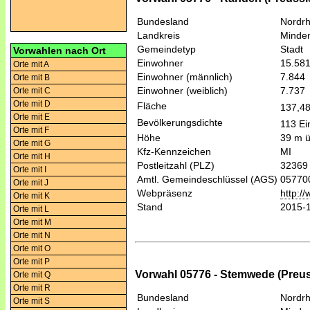
Bundesland
Nordrh
Landkreis
Minde
Gemeindetyp
Stadt
Vorwahlen nach Ort
Einwohner
15.58
Orte mit A
Einwohner (männlich)
7.844
Orte mit B
Einwohner (weiblich)
7.737
Orte mit C
Orte mit D
Fläche
137,4
Orte mit E
Bevölkerungsdichte
113 Ei
Orte mit F
Höhe
39 m 
Orte mit G
Kfz-Kennzeichen
MI
Orte mit H
Postleitzahl (PLZ)
32369
Orte mit I
Amtl. Gemeindeschlüssel (AGS)
05770
Orte mit J
Webpräsenz
http:/
Orte mit K
Stand
2015-
Orte mit L
Orte mit M
Orte mit N
Orte mit O
Orte mit P
Vorwahl 05776 - Stemwede (Preus
Orte mit Q
Orte mit R
Bundesland
Nordrh
Orte mit S