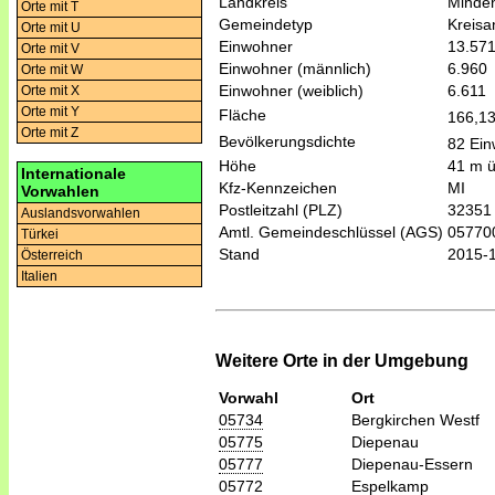
Landkreis
Minde
Orte mit T
Gemeindetyp
Kreis
Orte mit U
Einwohner
13.57
Orte mit V
Einwohner (männlich)
6.960
Orte mit W
Einwohner (weiblich)
6.611
Orte mit X
Orte mit Y
Fläche
166,1
Orte mit Z
Bevölkerungsdichte
82 Ein
Höhe
41 m 
Internationale
Kfz-Kennzeichen
MI
Vorwahlen
Postleitzahl (PLZ)
32351
Auslandsvorwahlen
Amtl. Gemeindeschlüssel (AGS)
05770
Türkei
Stand
2015-
Österreich
Italien
Weitere Orte in der Umgebung
Vorwahl
Ort
05734
Bergkirchen Westf
05775
Diepenau
05777
Diepenau-Essern
05772
Espelkamp