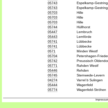
05743
Espelkamp-Gestrin
05743
Espelkamp-Gestrin
05703
Hille
05703
Hille
05703
Hille
05744
Hüllhorst
05447
Lembruch
05443
Lemförde
05741
Lübbecke
05741
Lübbecke
0571
Minden Westf
05704
Petershagen-Friede
05742
Preussisch Oldendor
05771
Rahden Westf
05446
Rehden
05745
Stemwede-Levern
04274
Varrel b Sulingen
05444
Wagenfeld
05774
Wagenfeld-Ströhen
Impressum