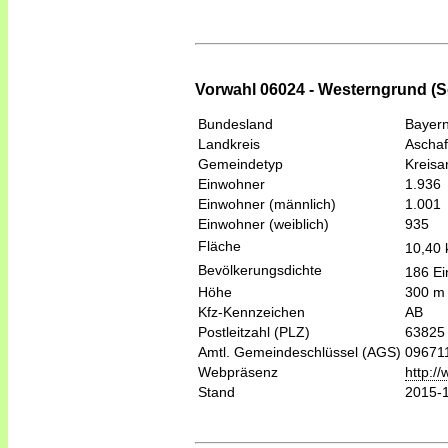
Vorwahl 06024 - Westerngrund (S
Bundesland
Bayer
Landkreis
Aschaf
Gemeindetyp
Kreis
Einwohner
1.936
Einwohner (männlich)
1.001
Einwohner (weiblich)
935
Fläche
10,40
Bevölkerungsdichte
186 Ei
Höhe
300 m
Kfz-Kennzeichen
AB
Postleitzahl (PLZ)
63825
Amtl. Gemeindeschlüssel (AGS)
09671
Webpräsenz
http:/
Stand
2015-