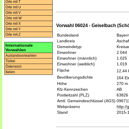
Orte mit T
Orte mit U
Orte mit V
Orte mit W
Orte mit X
Vorwahl 06024 - Geiselbach (Schö
Orte mit Y
Orte mit Z
Bundesland
Bayer
Landkreis
Aschaf
Internationale
Gemeindetyp
Kreis
Vorwahlen
Einwohner
2.044
Auslandsvorwahlen
Einwohner (männlich)
1.025
Türkei
Einwohner (weiblich)
1.019
Österreich
Fläche
12,44
Italien
Bevölkerungsdichte
164 Ei
Höhe
270 m
Kfz-Kennzeichen
AB
Postleitzahl (PLZ)
63826
Amtl. Gemeindeschlüssel (AGS)
09671
Webpräsenz
http:/
Stand
2015-