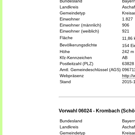
Bundesland
Bayer
Landkreis
Aschaf
Gemeindetyp
Kreis
Einwohner
1.827
Einwohner (männlich)
906
Einwohner (weiblich)
921
Fläche
11,86
Bevölkerungsdichte
154 Ei
Höhe
242 m
Kfz-Kennzeichen
AB
Postleitzahl (PLZ)
63828
Amtl. Gemeindeschlüssel (AGS)
09671
Webpräsenz
http:/
Stand
2015-
Vorwahl 06024 - Krombach (Schöl
Bundesland
Bayer
Landkreis
Aschaf
Gemeindetyp
Kreis