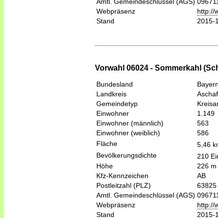
Amtl. Gemeindeschlüssel (AGS)
09671
Webpräsenz
http:/
Stand
2015-
Vorwahl 06024 - Sommerkahl (Sch
Bundesland
Bayer
Landkreis
Aschaf
Gemeindetyp
Kreis
Einwohner
1.149
Einwohner (männlich)
563
Einwohner (weiblich)
586
Fläche
5,46 
Bevölkerungsdichte
210 Ei
Höhe
226 m
Kfz-Kennzeichen
AB
Postleitzahl (PLZ)
63825
Amtl. Gemeindeschlüssel (AGS)
09671
Webpräsenz
http:/
Stand
2015-