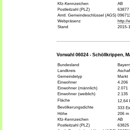
Kfz-Kennzeichen
AB
Postleitzahl (PLZ)
63877
Amtl. Gemeindeschlüssel (AGS)
09671
Webpräsenz
http:/
Stand
2015-
Vorwahl 06024 - Schöllkrippen, M
Bundesland
Bayer
Landkreis
Aschaf
Gemeindetyp
Markt
Einwohner
4.206
Einwohner (männlich)
2.071
Einwohner (weiblich)
2.135
Fläche
12,64
Bevölkerungsdichte
333 Ei
Höhe
206 m
Kfz-Kennzeichen
AB
Postleitzahl (PLZ)
63825