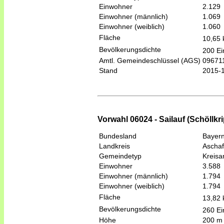
Einwohner
2.129
Einwohner (männlich)
1.069
Einwohner (weiblich)
1.060
Fläche
10,65
Bevölkerungsdichte
200 Ei
Amtl. Gemeindeschlüssel (AGS)
09671
Stand
2015-
Vorwahl 06024 - Sailauf (Schöllkr
Bundesland
Bayer
Landkreis
Aschaf
Gemeindetyp
Kreis
Einwohner
3.588
Einwohner (männlich)
1.794
Einwohner (weiblich)
1.794
Fläche
13,82
Bevölkerungsdichte
260 Ei
Höhe
200 m