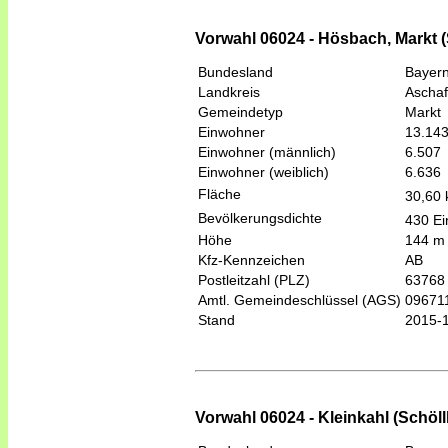
Vorwahl 06024 - Hösbach, Markt (
Bundesland
Bayer
Landkreis
Aschaf
Gemeindetyp
Markt
Einwohner
13.14
Einwohner (männlich)
6.507
Einwohner (weiblich)
6.636
Fläche
30,60
Bevölkerungsdichte
430 Ei
Höhe
144 m
Kfz-Kennzeichen
AB
Postleitzahl (PLZ)
63768
Amtl. Gemeindeschlüssel (AGS)
09671
Stand
2015-
Vorwahl 06024 - Kleinkahl (Schöll