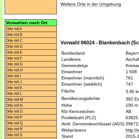
Weitere Orte in der Umgebung
Vorwahlen nach Ort
Orte mit A
Orte mit B
Orte mit C
Vorwahl 06024 - Blankenbach (Sc
Orte mit D
Orte mit E
Bundesland
Bayer
Orte mit F
Landkreis
Aschaf
Orte mit G
Gemeindetyp
Kreis
Orte mit H
Einwohner
1.508
Orte mit I
Einwohner (männlich)
761
Orte mit J
Einwohner (weiblich)
747
Orte mit K
Fläche
3,95 
Orte mit L
Bevölkerungsdichte
382 Ei
Orte mit M
Höhe
190 m
Orte mit N
Kfz-Kennzeichen
AB
Orte mit O
Orte mit P
Postleitzahl (PLZ)
63825
Orte mit Q
Amtl. Gemeindeschlüssel (AGS)
09671
Orte mit R
Webpräsenz
http:/
Orte mit S
Stand
2015-