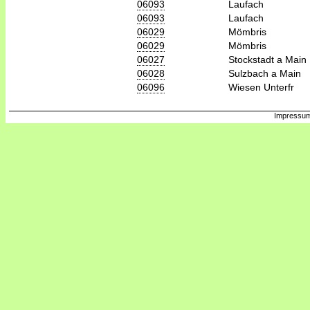
06093
Laufach
06093
Laufach
06029
Mömbris
06029
Mömbris
06027
Stockstadt a Main
06028
Sulzbach a Main
06096
Wiesen Unterfr
Impressum