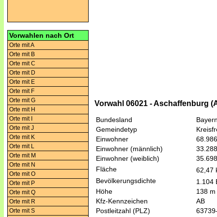
Vorwahlen nach Ort
Orte mit A
Orte mit B
Orte mit C
Orte mit D
Orte mit E
Orte mit F
Orte mit G
Vorwahl 06021 - Aschaffenburg (
Orte mit H
Orte mit I
Bundesland
Bayer
Orte mit J
Gemeindetyp
Kreisfr
Orte mit K
Einwohner
68.98
Orte mit L
Einwohner (männlich)
33.28
Orte mit M
Einwohner (weiblich)
35.69
Orte mit N
Fläche
62,47
Orte mit O
Bevölkerungsdichte
1.104 
Orte mit P
Höhe
138 m
Orte mit Q
Kfz-Kennzeichen
AB
Orte mit R
Postleitzahl (PLZ)
63739
Orte mit S