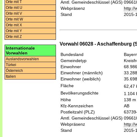
Orte mit T
Amtl. Gemeindeschlüssel (AGS)
09661
Orte mit U
Webpräsenz
http:/
Orte mit V
Stand
2015-
Orte mit W
Orte mit X
Orte mit Y
Orte mit Z
Vorwahl 06028 - Aschaffenburg (
Internationale
Vorwahlen
Bundesland
Bayer
Auslandsvorwahlen
Gemeindetyp
Kreisfr
Türkei
Einwohner
68.98
Österreich
Einwohner (männlich)
33.28
Italien
Einwohner (weiblich)
35.69
Fläche
62,47
Bevölkerungsdichte
1.104 
Höhe
138 m
Kfz-Kennzeichen
AB
Postleitzahl (PLZ)
63739
Amtl. Gemeindeschlüssel (AGS)
09661
Webpräsenz
http:/
Stand
2015-