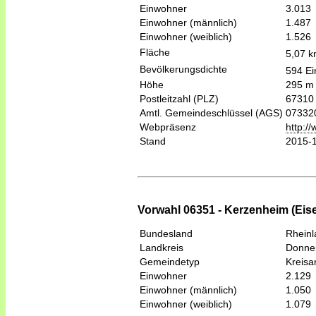
Einwohner
3.013
Einwohner (männlich)
1.487
Einwohner (weiblich)
1.526
Fläche
5,07 
Bevölkerungsdichte
594 Ei
Höhe
295 m
Postleitzahl (PLZ)
67310
Amtl. Gemeindeschlüssel (AGS)
07332
Webpräsenz
http:/
Stand
2015-
Vorwahl 06351 - Kerzenheim (Eise
Bundesland
Rheinl
Landkreis
Donner
Gemeindetyp
Kreis
Einwohner
2.129
Einwohner (männlich)
1.050
Einwohner (weiblich)
1.079