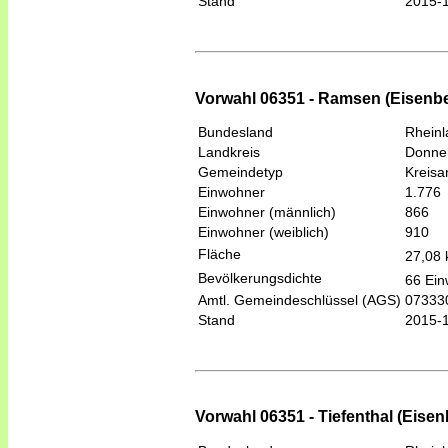
Stand
2015-
Vorwahl 06351 - Ramsen (Eisenbe
Bundesland
Rheinl
Landkreis
Donner
Gemeindetyp
Kreis
Einwohner
1.776
Einwohner (männlich)
866
Einwohner (weiblich)
910
Fläche
27,08
Bevölkerungsdichte
66 Ein
Amtl. Gemeindeschlüssel (AGS)
07333
Stand
2015-
Vorwahl 06351 - Tiefenthal (Eisen