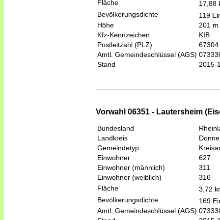
Fläche
17,88
Bevölkerungsdichte
119 Ei
Höhe
201 m
Kfz-Kennzeichen
KIB
Postleitzahl (PLZ)
67304
Amtl. Gemeindeschlüssel (AGS)
07333
Stand
2015-
Vorwahl 06351 - Lautersheim (Eis
Bundesland
Rheinl
Landkreis
Donner
Gemeindetyp
Kreis
Einwohner
627
Einwohner (männlich)
311
Einwohner (weiblich)
316
Fläche
3,72 
Bevölkerungsdichte
169 Ei
Amtl. Gemeindeschlüssel (AGS)
07333