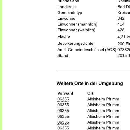
Bundesland
Rheinl
Landkreis
Bad D
Gemeindetyp
Kreis
Einwohner
842
Einwohner (männlich)
414
Einwohner (weiblich)
428
Fläche
4,21 
Bevölkerungsdichte
200 Ei
Amtl. Gemeindeschlüssel (AGS)
07332
Stand
2015-
Weitere Orte in der Umgebung
Vorwahl
Ort
06355
Albisheim Pfrimm
06355
Albisheim Pfrimm
06355
Albisheim Pfrimm
06355
Albisheim Pfrimm
06355
Albisheim Pfrimm
06355
Albisheim Pfrimm