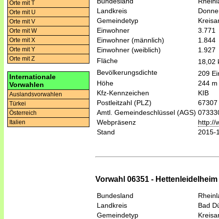
Bundesland
Rheinl
Orte mit T
Landkreis
Donner
Orte mit U
Gemeindetyp
Kreis
Orte mit V
Einwohner
3.771
Orte mit W
Einwohner (männlich)
1.844
Orte mit X
Einwohner (weiblich)
1.927
Orte mit Y
Orte mit Z
Fläche
18,02
Bevölkerungsdichte
209 Ei
Internationale
Höhe
244 m
Vorwahlen
Kfz-Kennzeichen
KIB
Auslandsvorwahlen
Postleitzahl (PLZ)
67307
Türkei
Amtl. Gemeindeschlüssel (AGS)
07333
Österreich
Webpräsenz
http:/
Italien
Stand
2015-
Vorwahl 06351 - Hettenleidelheim 
Bundesland
Rheinl
Landkreis
Bad D
Gemeindetyp
Kreis