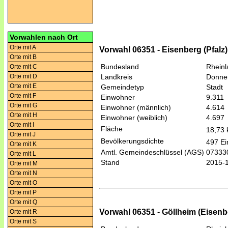
Vorwahlen nach Ort
Orte mit A
Vorwahl 06351 - Eisenberg (Pfalz)
Orte mit B
Bundesland
Rheinl
Orte mit C
Orte mit D
Landkreis
Donner
Orte mit E
Gemeindetyp
Stadt
Orte mit F
Einwohner
9.311
Orte mit G
Einwohner (männlich)
4.614
Orte mit H
Einwohner (weiblich)
4.697
Orte mit I
Fläche
18,73
Orte mit J
Bevölkerungsdichte
497 Ei
Orte mit K
Amtl. Gemeindeschlüssel (AGS)
07333
Orte mit L
Stand
2015-
Orte mit M
Orte mit N
Orte mit O
Orte mit P
Orte mit Q
Vorwahl 06351 - Göllheim (Eisenb
Orte mit R
Orte mit S