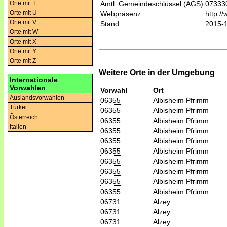
Orte mit T
Amtl. Gemeindeschlüssel (AGS)
07333
Orte mit U
Webpräsenz
http:/
Orte mit V
Stand
2015-
Orte mit W
Orte mit X
Orte mit Y
Orte mit Z
Weitere Orte in der Umgebung
Internationale
Vorwahlen
Vorwahl
Ort
Auslandsvorwahlen
06355
Albisheim Pfrimm
Türkei
06355
Albisheim Pfrimm
Österreich
06355
Albisheim Pfrimm
Italien
06355
Albisheim Pfrimm
06355
Albisheim Pfrimm
06355
Albisheim Pfrimm
06355
Albisheim Pfrimm
06355
Albisheim Pfrimm
06355
Albisheim Pfrimm
06355
Albisheim Pfrimm
06731
Alzey
06731
Alzey
06731
Alzey