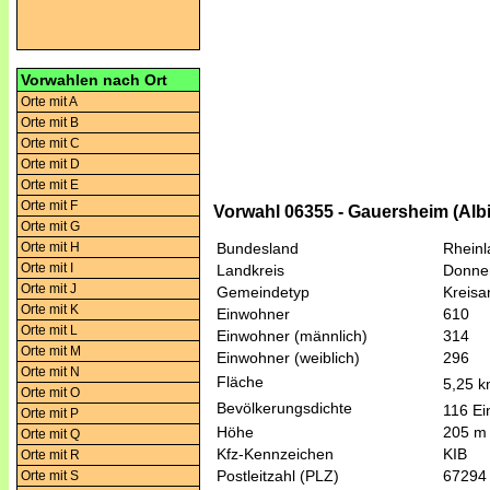
Vorwahlen nach Ort
Orte mit A
Orte mit B
Orte mit C
Orte mit D
Orte mit E
Orte mit F
Vorwahl 06355 - Gauersheim (Alb
Orte mit G
Orte mit H
Bundesland
Rheinl
Orte mit I
Landkreis
Donner
Orte mit J
Gemeindetyp
Kreis
Orte mit K
Einwohner
610
Orte mit L
Einwohner (männlich)
314
Orte mit M
Einwohner (weiblich)
296
Orte mit N
Fläche
5,25 
Orte mit O
Bevölkerungsdichte
116 Ei
Orte mit P
Höhe
205 m
Orte mit Q
Kfz-Kennzeichen
KIB
Orte mit R
Postleitzahl (PLZ)
67294
Orte mit S