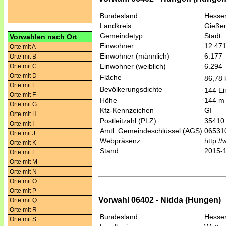
Bundesland
Hesse
Landkreis
Gieße
Gemeindetyp
Stadt
Vorwahlen nach Ort
Einwohner
12.47
Orte mit A
Einwohner (männlich)
6.177
Orte mit B
Einwohner (weiblich)
6.294
Orte mit C
Orte mit D
Fläche
86,78
Orte mit E
Bevölkerungsdichte
144 Ei
Orte mit F
Höhe
144 m
Orte mit G
Kfz-Kennzeichen
GI
Orte mit H
Postleitzahl (PLZ)
35410
Orte mit I
Amtl. Gemeindeschlüssel (AGS)
06531
Orte mit J
Webpräsenz
http:/
Orte mit K
Stand
2015-
Orte mit L
Orte mit M
Orte mit N
Orte mit O
Orte mit P
Vorwahl 06402 - Nidda (Hungen)
Orte mit Q
Orte mit R
Bundesland
Hesse
Orte mit S