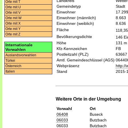
Landkreis
Wetter
Orte mit T
Gemeindetyp
Stadt
Orte mit U
Einwohner
17.29
Orte mit V
Einwohner (männlich)
8.663
Orte mit W
Einwohner (weiblich)
8.636
Orte mit X
Orte mit Y
Fläche
118,3
Orte mit Z
Bevölkerungsdichte
146 Ei
Höhe
131 m
Internationale
Kfz-Kennzeichen
FB
Vorwahlen
Postleitzahl (PLZ)
63667
Auslandsvorwahlen
Amtl. Gemeindeschlüssel (AGS)
06440
Türkei
Webpräsenz
http:/
Österreich
Stand
2015-
Italien
Weitere Orte in der Umgebung
Vorwahl
Ort
06408
Buseck
06033
Butzbach
06033
Butzbach