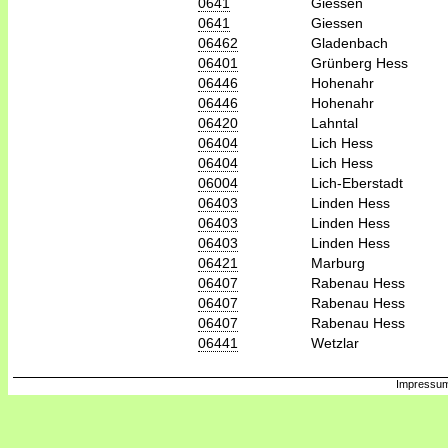
0641
Giessen
0641
Giessen
06462
Gladenbach
06401
Grünberg Hess
06446
Hohenahr
06446
Hohenahr
06420
Lahntal
06404
Lich Hess
06404
Lich Hess
06004
Lich-Eberstadt
06403
Linden Hess
06403
Linden Hess
06403
Linden Hess
06421
Marburg
06407
Rabenau Hess
06407
Rabenau Hess
06407
Rabenau Hess
06441
Wetzlar
Impressum