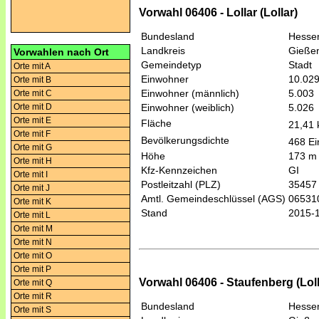
Vorwahl 06406 - Lollar (Lollar)
Bundesland
Hesse
Landkreis
Gieße
Vorwahlen nach Ort
Gemeindetyp
Stadt
Orte mit A
Einwohner
10.02
Orte mit B
Einwohner (männlich)
5.003
Orte mit C
Orte mit D
Einwohner (weiblich)
5.026
Orte mit E
Fläche
21,41
Orte mit F
Bevölkerungsdichte
468 Ei
Orte mit G
Höhe
173 m
Orte mit H
Kfz-Kennzeichen
GI
Orte mit I
Postleitzahl (PLZ)
35457
Orte mit J
Amtl. Gemeindeschlüssel (AGS)
06531
Orte mit K
Stand
2015-
Orte mit L
Orte mit M
Orte mit N
Orte mit O
Orte mit P
Vorwahl 06406 - Staufenberg (Loll
Orte mit Q
Orte mit R
Bundesland
Hesse
Orte mit S