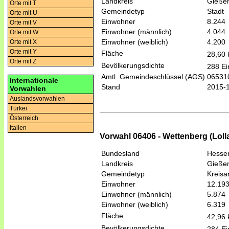
Landkreis
Gieße
Orte mit T
Gemeindetyp
Stadt
Orte mit U
Einwohner
8.244
Orte mit V
Einwohner (männlich)
4.044
Orte mit W
Einwohner (weiblich)
4.200
Orte mit X
Orte mit Y
Fläche
28,60
Orte mit Z
Bevölkerungsdichte
288 Ei
Amtl. Gemeindeschlüssel (AGS)
06531
Internationale
Stand
2015-
Vorwahlen
Auslandsvorwahlen
Türkei
Österreich
Italien
Vorwahl 06406 - Wettenberg (Lolla
Bundesland
Hesse
Landkreis
Gieße
Gemeindetyp
Kreis
Einwohner
12.19
Einwohner (männlich)
5.874
Einwohner (weiblich)
6.319
Fläche
42,96
Bevölkerungsdichte