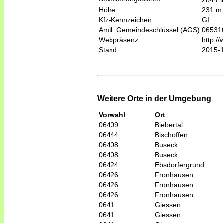
284 Ei
Höhe
231 m
Kfz-Kennzeichen
GI
Amtl. Gemeindeschlüssel (AGS)
06531
Webpräsenz
http:/
Stand
2015-
Weitere Orte in der Umgebung
Vorwahl
Ort
06409
Biebertal
06444
Bischoffen
06408
Buseck
06408
Buseck
06424
Ebsdorfergrund
06426
Fronhausen
06426
Fronhausen
06426
Fronhausen
0641
Giessen
0641
Giessen