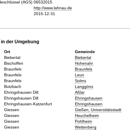
eschlüssel (AGS)
06532015
http://www.lahnau.de
2015-12-31
e in der Umgebung
Ort
Gemeinde
Biebertal
Biebertal
Bischoffen
Hohenahr
Braunfels
Braunfels
Braunfels
Leun
Braunfels
Solms
Butzbach
Langgöns
Ehringshausen Dill
Aßlar
Ehringshausen Dill
Ehringshausen
Ehringshausen-Katzenfurt
Ehringshausen
Giessen
Gießen, Universitätsstadt
Giessen
Heuchelheim
Giessen
Pohlheim
Giessen
Wettenberg