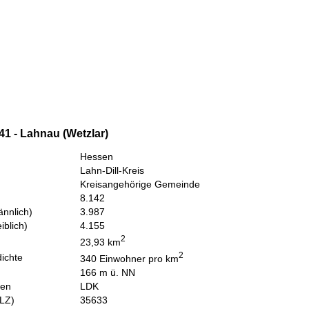
41 - Lahnau (Wetzlar)
Hessen
Lahn-Dill-Kreis
Kreisangehörige Gemeinde
8.142
nnlich)
3.987
iblich)
4.155
2
23,93 km
2
ichte
340 Einwohner pro km
166 m ü. NN
hen
LDK
PLZ)
35633