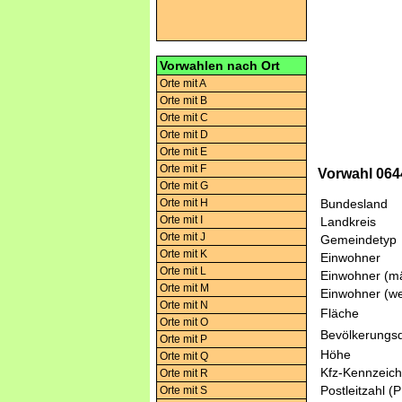
Vorwahlen nach Ort
Orte mit A
Orte mit B
Orte mit C
Orte mit D
Orte mit E
Orte mit F
Vorwahl 064
Orte mit G
Orte mit H
Bundesland
Orte mit I
Landkreis
Orte mit J
Gemeindetyp
Orte mit K
Einwohner
Orte mit L
Einwohner (mä
Orte mit M
Einwohner (we
Orte mit N
Fläche
Orte mit O
Bevölkerungsd
Orte mit P
Höhe
Orte mit Q
Kfz-Kennzeic
Orte mit R
Postleitzahl (
Orte mit S