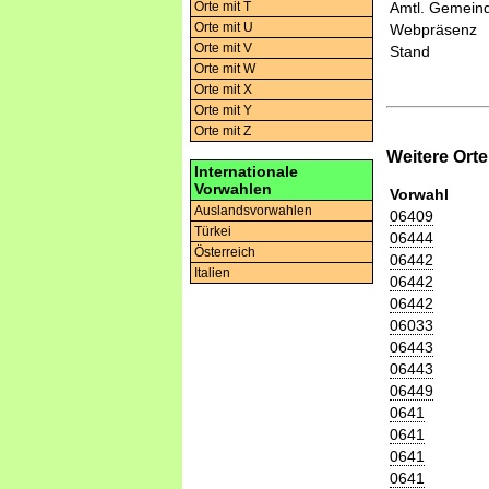
Orte mit T
Amtl. Gemeind
Orte mit U
Webpräsenz
Orte mit V
Stand
Orte mit W
Orte mit X
Orte mit Y
Orte mit Z
Weitere Ort
Internationale
Vorwahlen
Vorwahl
Auslandsvorwahlen
06409
Türkei
06444
Österreich
06442
Italien
06442
06442
06033
06443
06443
06449
0641
0641
0641
0641