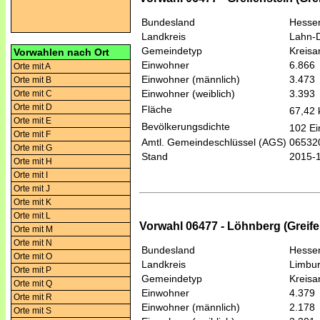
Bundesland
Hesse
Landkreis
Lahn-D
Gemeindetyp
Kreis
Vorwahlen nach Ort
Einwohner
6.866
Orte mit A
Einwohner (männlich)
3.473
Orte mit B
Einwohner (weiblich)
3.393
Orte mit C
Orte mit D
Fläche
67,42
Orte mit E
Bevölkerungsdichte
102 Ei
Orte mit F
Amtl. Gemeindeschlüssel (AGS)
06532
Orte mit G
Stand
2015-
Orte mit H
Orte mit I
Orte mit J
Orte mit K
Orte mit L
Vorwahl 06477 - Löhnberg (Greif
Orte mit M
Orte mit N
Bundesland
Hesse
Orte mit O
Landkreis
Limbur
Orte mit P
Gemeindetyp
Kreis
Orte mit Q
Einwohner
4.379
Orte mit R
Einwohner (männlich)
2.178
Orte mit S