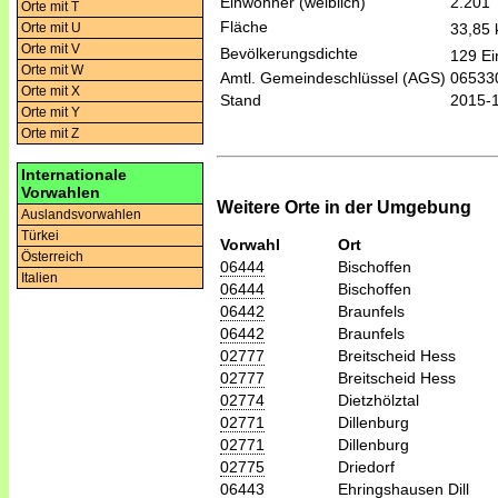
Einwohner (weiblich)
2.201
Orte mit T
Fläche
33,85
Orte mit U
Orte mit V
Bevölkerungsdichte
129 Ei
Orte mit W
Amtl. Gemeindeschlüssel (AGS)
06533
Orte mit X
Stand
2015-
Orte mit Y
Orte mit Z
Internationale
Vorwahlen
Weitere Orte in der Umgebung
Auslandsvorwahlen
Türkei
Vorwahl
Ort
Österreich
06444
Bischoffen
Italien
06444
Bischoffen
06442
Braunfels
06442
Braunfels
02777
Breitscheid Hess
02777
Breitscheid Hess
02774
Dietzhölztal
02771
Dillenburg
02771
Dillenburg
02775
Driedorf
06443
Ehringshausen Dill