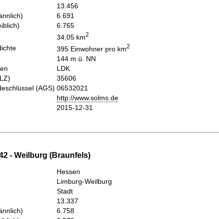
13.456
nnlich)
6.691
iblich)
6.765
2
34,05 km
2
ichte
395 Einwohner pro km
144 m ü. NN
hen
LDK
PLZ)
35606
eschlüssel (AGS)
06532021
http://www.solms.de
2015-12-31
2 - Weilburg (Braunfels)
Hessen
Limburg-Weilburg
Stadt
13.337
nnlich)
6.758