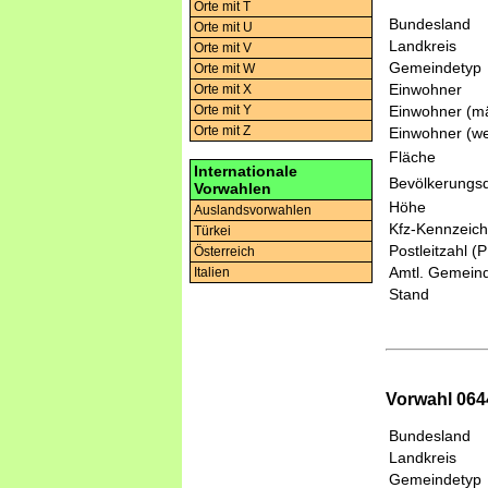
Orte mit T
Bundesland
Orte mit U
Landkreis
Orte mit V
Gemeindetyp
Orte mit W
Einwohner
Orte mit X
Einwohner (mä
Orte mit Y
Orte mit Z
Einwohner (we
Fläche
Internationale
Bevölkerungsd
Vorwahlen
Höhe
Auslandsvorwahlen
Kfz-Kennzeic
Türkei
Postleitzahl (
Österreich
Amtl. Gemeind
Italien
Stand
Vorwahl 064
Bundesland
Landkreis
Gemeindetyp