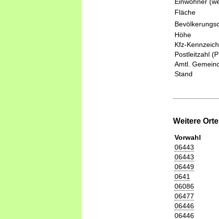
Einwohner (we
Fläche
Bevölkerungsd
Höhe
Kfz-Kennzeic
Postleitzahl (
Amtl. Gemeind
Stand
Weitere Ort
Vorwahl
06443
06443
06449
0641
06086
06477
06446
06446