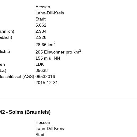
Hessen
Lahn-Dill-Kreis
Stadt
5.862
nnlich)
2.934
iblich)
2.928
2
28,66 km
2
ichte
205 Einwohner pro km
155 m ü. NN
hen
LDK
PLZ)
35638
eschlüssel (AGS)
06532016
2015-12-31
42 - Solms (Braunfels)
Hessen
Lahn-Dill-Kreis
Stadt