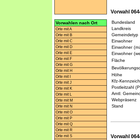
Vorwahl 0644
Bundesland
Vorwahlen nach Ort
Landkreis
Orte mit A
Gemeindetyp
Orte mit B
Einwohner
Orte mit C
Orte mit D
Einwohner (mä
Orte mit E
Einwohner (we
Orte mit F
Fläche
Orte mit G
Bevölkerungsd
Orte mit H
Höhe
Orte mit I
Kfz-Kennzeic
Orte mit J
Postleitzahl (
Orte mit K
Amtl. Gemeind
Orte mit L
Webpräsenz
Orte mit M
Stand
Orte mit N
Orte mit O
Orte mit P
Orte mit Q
Orte mit R
Vorwahl 0644
Orte mit S