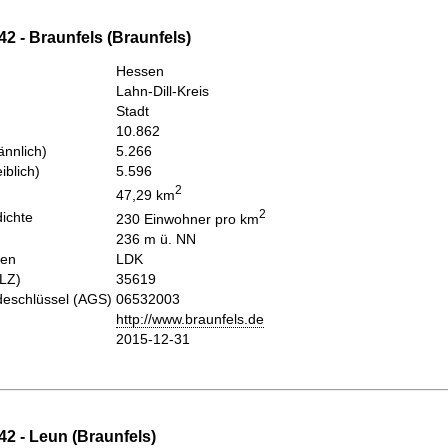
2 - Braunfels (Braunfels)
Hessen
Lahn-Dill-Kreis
Stadt
10.862
nnlich)
5.266
iblich)
5.596
2
47,29 km
2
ichte
230 Einwohner pro km
236 m ü. NN
hen
LDK
PLZ)
35619
eschlüssel (AGS)
06532003
http://www.braunfels.de
2015-12-31
2 - Leun (Braunfels)