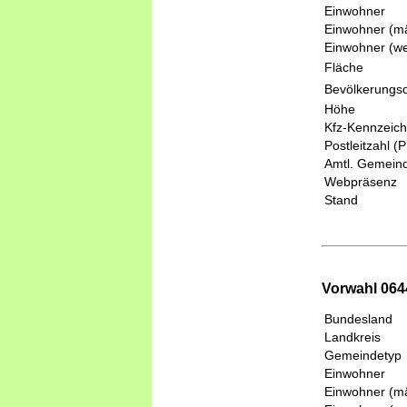
Einwohner
Einwohner (mä
Einwohner (we
Fläche
Bevölkerungsd
Höhe
Kfz-Kennzeic
Postleitzahl (
Amtl. Gemeind
Webpräsenz
Stand
Vorwahl 0644
Bundesland
Landkreis
Gemeindetyp
Einwohner
Einwohner (mä