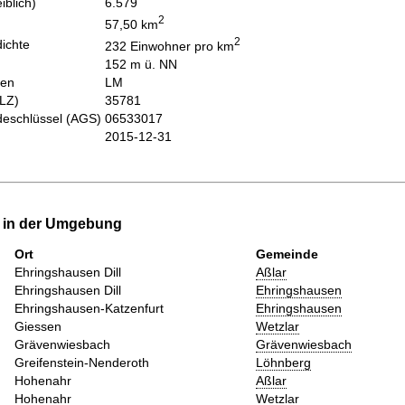
iblich)
6.579
2
57,50 km
2
ichte
232 Einwohner pro km
152 m ü. NN
hen
LM
PLZ)
35781
eschlüssel (AGS)
06533017
2015-12-31
e in der Umgebung
Ort
Gemeinde
Ehringshausen Dill
Aßlar
Ehringshausen Dill
Ehringshausen
Ehringshausen-Katzenfurt
Ehringshausen
Giessen
Wetzlar
Grävenwiesbach
Grävenwiesbach
Greifenstein-Nenderoth
Löhnberg
Hohenahr
Aßlar
Hohenahr
Wetzlar