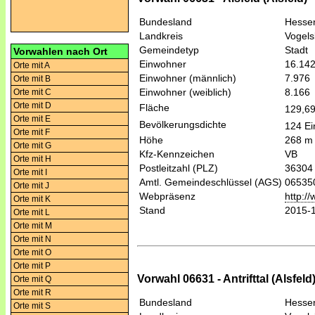
Bundesland
Hesse
Landkreis
Vogels
Gemeindetyp
Stadt
Vorwahlen nach Ort
Einwohner
16.14
Orte mit A
Einwohner (männlich)
7.976
Orte mit B
Einwohner (weiblich)
8.166
Orte mit C
Orte mit D
Fläche
129,6
Orte mit E
Bevölkerungsdichte
124 Ei
Orte mit F
Höhe
268 m
Orte mit G
Kfz-Kennzeichen
VB
Orte mit H
Postleitzahl (PLZ)
36304
Orte mit I
Amtl. Gemeindeschlüssel (AGS)
06535
Orte mit J
Webpräsenz
http:/
Orte mit K
Stand
2015-
Orte mit L
Orte mit M
Orte mit N
Orte mit O
Orte mit P
Vorwahl 06631 - Antrifttal (Alsfeld
Orte mit Q
Orte mit R
Bundesland
Hesse
Orte mit S