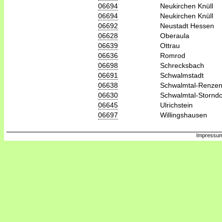
06694
Neukirchen Knüll
06694
Neukirchen Knüll
06692
Neustadt Hessen
06628
Oberaula
06639
Ottrau
06636
Romrod
06698
Schrecksbach
06691
Schwalmstadt
06638
Schwalmtal-Renzen
06630
Schwalmtal-Storndo
06645
Ulrichstein
06697
Willingshausen
Impressum