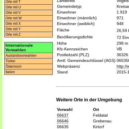
Landkreis
Vogels
Orte mit T
Gemeindetyp
Kreis
Orte mit U
Einwohner
1.919
Orte mit V
Einwohner (männlich)
971
Orte mit W
Einwohner (weiblich)
948
Orte mit X
Orte mit Y
Fläche
26,59
Orte mit Z
Bevölkerungsdichte
72 Ein
Höhe
298 m
Internationale
Kfz-Kennzeichen
VB
Vorwahlen
Postleitzahl (PLZ)
36326
Auslandsvorwahlen
Amtl. Gemeindeschlüssel (AGS)
06535
Türkei
Webpräsenz
http://
Österreich
Stand
2015-
Italien
Weitere Orte in der Umgebung
Vorwahl
Ort
06637
Feldatal
06646
Grebenau
06635
Kirtorf