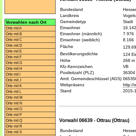
Bundesland
Hesse
Landkreis
Vogels
Gemeindetyp
Stadt
Vorwahlen nach Ort
Einwohner
16.14
Orte mit A
Einwohner (männlich)
7.976
Orte mit B
Einwohner (weiblich)
8.166
Orte mit C
Orte mit D
Fläche
129,6
Orte mit E
Bevölkerungsdichte
124 Ei
Orte mit F
Höhe
268 m
Orte mit G
Kfz-Kennzeichen
VB
Orte mit H
Postleitzahl (PLZ)
36304
Orte mit I
Amtl. Gemeindeschlüssel (AGS)
06535
Orte mit J
Webpräsenz
http:/
Orte mit K
Stand
2015-
Orte mit L
Orte mit M
Orte mit N
Orte mit O
Orte mit P
Vorwahl 06639 - Ottrau (Ottrau)
Orte mit Q
Orte mit R
Bundesland
Hesse
Orte mit S