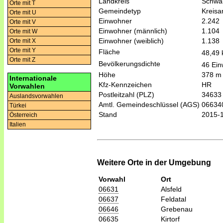
Landkreis
Schwal
Orte mit T
Gemeindetyp
Kreis
Orte mit U
Einwohner
2.242
Orte mit V
Einwohner (männlich)
1.104
Orte mit W
Einwohner (weiblich)
1.138
Orte mit X
Orte mit Y
Fläche
48,49
Orte mit Z
Bevölkerungsdichte
46 Ein
Höhe
378 m
Internationale
Kfz-Kennzeichen
HR
Vorwahlen
Postleitzahl (PLZ)
34633
Auslandsvorwahlen
Amtl. Gemeindeschlüssel (AGS)
06634
Türkei
Stand
2015-
Österreich
Italien
Weitere Orte in der Umgebung
Vorwahl
Ort
06631
Alsfeld
06637
Feldatal
06646
Grebenau
06635
Kirtorf