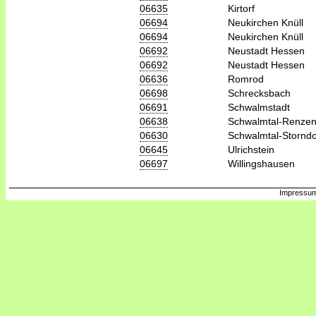
06635
Kirtorf
06694
Neukirchen Knüll
06694
Neukirchen Knüll
06692
Neustadt Hessen
06692
Neustadt Hessen
06636
Romrod
06698
Schrecksbach
06691
Schwalmstadt
06638
Schwalmtal-Renzen
06630
Schwalmtal-Storndo
06645
Ulrichstein
06697
Willingshausen
Impressum