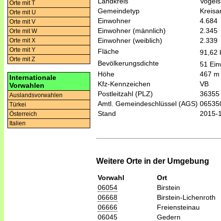
Landkreis
Vogels
Orte mit T
Gemeindetyp
Kreis
Orte mit U
Einwohner
4.684
Orte mit V
Einwohner (männlich)
2.345
Orte mit W
Einwohner (weiblich)
2.339
Orte mit X
Orte mit Y
Fläche
91,62
Orte mit Z
Bevölkerungsdichte
51 Ein
Höhe
467 m
Internationale
Kfz-Kennzeichen
VB
Vorwahlen
Postleitzahl (PLZ)
36355
Auslandsvorwahlen
Amtl. Gemeindeschlüssel (AGS)
06535
Türkei
Stand
2015-
Österreich
Italien
Weitere Orte in der Umgebung
Vorwahl
Ort
06054
Birstein
06668
Birstein-Lichenroth
06666
Freiensteinau
06045
Gedern