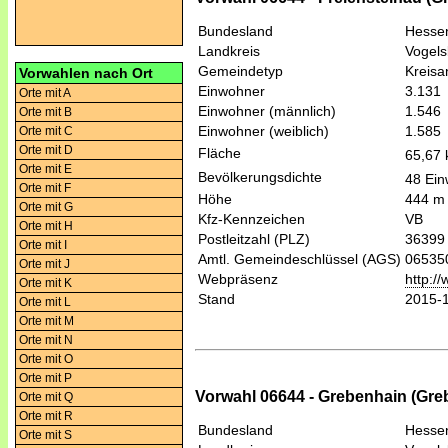
Bundesland
Hesse
Landkreis
Vogels
Gemeindetyp
Kreis
Vorwahlen nach Ort
Einwohner
3.131
Orte mit A
Einwohner (männlich)
1.546
Orte mit B
Einwohner (weiblich)
1.585
Orte mit C
Orte mit D
Fläche
65,67
Orte mit E
Bevölkerungsdichte
48 Ein
Orte mit F
Höhe
444 m
Orte mit G
Kfz-Kennzeichen
VB
Orte mit H
Postleitzahl (PLZ)
36399
Orte mit I
Amtl. Gemeindeschlüssel (AGS)
06535
Orte mit J
Webpräsenz
http:/
Orte mit K
Stand
2015-
Orte mit L
Orte mit M
Orte mit N
Orte mit O
Orte mit P
Vorwahl 06644 - Grebenhain (Gre
Orte mit Q
Orte mit R
Bundesland
Hesse
Orte mit S