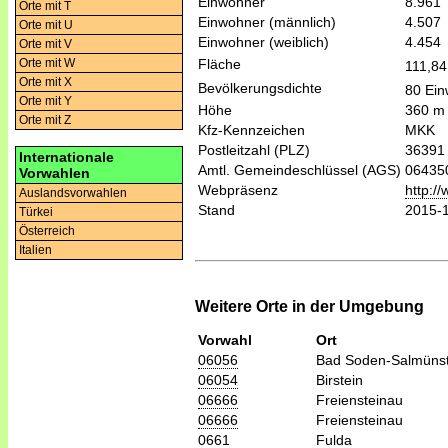
Einwohner
8.961
Orte mit T
Einwohner (männlich)
4.507
Orte mit U
Einwohner (weiblich)
4.454
Orte mit V
Fläche
Orte mit W
111,8
Orte mit X
Bevölkerungsdichte
80 Ein
Orte mit Y
Höhe
360 m
Orte mit Z
Kfz-Kennzeichen
MKK
Postleitzahl (PLZ)
36391
Internationale
Amtl. Gemeindeschlüssel (AGS)
06435
Vorwahlen
Webpräsenz
http:/
Auslandsvorwahlen
Stand
2015-
Türkei
Österreich
Italien
Weitere Orte in der Umgebung
Vorwahl
Ort
06056
Bad Soden-Salmüns
06054
Birstein
06666
Freiensteinau
06666
Freiensteinau
0661
Fulda