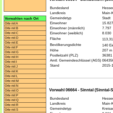
Bundesland
Hesse
Landkreis
Main-K
Gemeindetyp
Stadt
Vorwahlen nach Ort
Einwohner
15.82
Orte mit A
Einwohner (männlich)
7.797
Orte mit B
Einwohner (weiblich)
8.030
Orte mit C
Orte mit D
Fläche
113,3
Orte mit E
Bevölkerungsdichte
140 Ei
Orte mit F
Höhe
207 m
Orte mit G
Postleitzahl (PLZ)
36381
Orte mit H
Amtl. Gemeindeschlüssel (AGS)
06435
Orte mit I
Stand
2015-
Orte mit J
Orte mit K
Orte mit L
Orte mit M
Orte mit N
Vorwahl 06664 - Sinntal (Sinntal-St
Orte mit O
Orte mit P
Bundesland
Hesse
Orte mit Q
Landkreis
Main-K
Orte mit R
Gemeindetyp
Kreis
Orte mit S