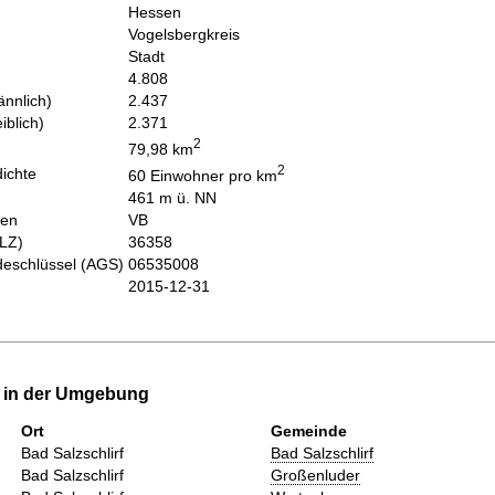
Hessen
Vogelsbergkreis
Stadt
4.808
nnlich)
2.437
iblich)
2.371
2
79,98 km
2
ichte
60 Einwohner pro km
461 m ü. NN
hen
VB
PLZ)
36358
eschlüssel (AGS)
06535008
2015-12-31
e in der Umgebung
Ort
Gemeinde
Bad Salzschlirf
Bad Salzschlirf
Bad Salzschlirf
Großenluder