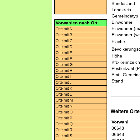
Bundesland
Landkreis
Gemeindetyp
Einwohner
Vorwahlen nach Ort
Einwohner (mä
Orte mit A
Einwohner (we
Orte mit B
Orte mit C
Fläche
Orte mit D
Bevölkerungsd
Orte mit E
Höhe
Orte mit F
Kfz-Kennzeic
Orte mit G
Postleitzahl (
Orte mit H
Amtl. Gemeind
Orte mit I
Stand
Orte mit J
Orte mit K
Orte mit L
Orte mit M
Orte mit N
Weitere Ort
Orte mit O
Orte mit P
Vorwahl
Orte mit Q
06648
Orte mit R
06648
Orte mit S