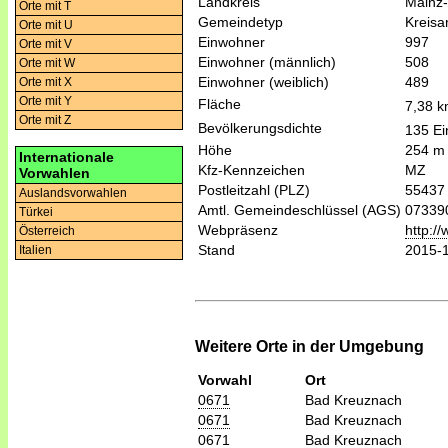
Landkreis
Mainz
Orte mit T
Gemeindetyp
Kreis
Orte mit U
Einwohner
997
Orte mit V
Einwohner (männlich)
508
Orte mit W
Einwohner (weiblich)
489
Orte mit X
Orte mit Y
Fläche
7,38 
Orte mit Z
Bevölkerungsdichte
135 Ei
Höhe
254 m
Internationale
Kfz-Kennzeichen
MZ
Vorwahlen
Postleitzahl (PLZ)
55437
Auslandsvorwahlen
Amtl. Gemeindeschlüssel (AGS)
07339
Türkei
Webpräsenz
http:/
Österreich
Stand
2015-
Italien
Weitere Orte in der Umgebung
Vorwahl
Ort
0671
Bad Kreuznach
0671
Bad Kreuznach
0671
Bad Kreuznach