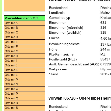
Bundesland
Rheinl
Landkreis
Mainz
Gemeindetyp
Kreis
Vorwahlen nach Ort
Einwohner
631
Orte mit A
Einwohner (männlich)
316
Orte mit B
Einwohner (weiblich)
315
Orte mit C
Orte mit D
Fläche
4,60 
Orte mit E
Bevölkerungsdichte
137 Ei
Orte mit F
Höhe
244 m
Orte mit G
Kfz-Kennzeichen
MZ
Orte mit H
Postleitzahl (PLZ)
55437
Orte mit I
Amtl. Gemeindeschlüssel (AGS)
07339
Orte mit J
Webpräsenz
http:/
Orte mit K
Stand
2015-
Orte mit L
Orte mit M
Orte mit N
Orte mit O
Orte mit P
Vorwahl 06728 - Ober-Hilbersheim
Orte mit Q
Orte mit R
Bundesland
Rheinl
Orte mit S