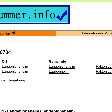
Internationale Vor
wahlen
06704
Ort
Gemeinde
Langenlonsheim
Langenlonsheim
Fakten zu
Langenlonsheim
Laubenheim
Fakten zu
in der Umgebung
04 - Langenlonsheim (Langenlonsheim)