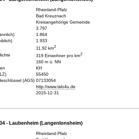
Rheinland-Pfalz
Bad Kreuznach
Kreisangehörige Gemeinde
3.797
nnlich)
1.864
iblich)
1.933
2
11,92 km
2
ichte
319 Einwohner pro km
160 m ü. NN
hen
KH
PLZ)
55450
eschlüssel (AGS)
07133054
http://www.lalo4u.de
2015-12-31
04 - Laubenheim (Langenlonsheim)
Rheinland-Pfalz