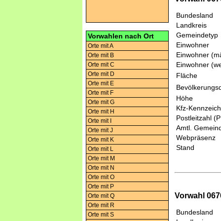
Bundesland
Landkreis
Gemeindetyp
Vorwahlen nach Ort
Einwohner
Orte mit A
Einwohner (mä
Orte mit B
Einwohner (we
Orte mit C
Orte mit D
Fläche
Orte mit E
Bevölkerungsd
Orte mit F
Höhe
Orte mit G
Kfz-Kennzeic
Orte mit H
Postleitzahl (
Orte mit I
Amtl. Gemeind
Orte mit J
Webpräsenz
Orte mit K
Stand
Orte mit L
Orte mit M
Orte mit N
Orte mit O
Orte mit P
Vorwahl 067
Orte mit Q
Orte mit R
Bundesland
Orte mit S