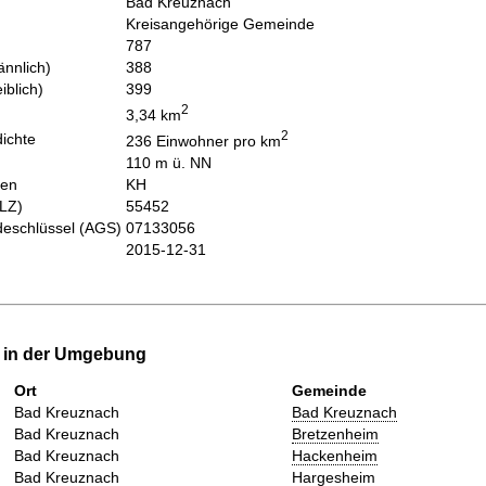
Bad Kreuznach
Kreisangehörige Gemeinde
787
nnlich)
388
iblich)
399
2
3,34 km
2
ichte
236 Einwohner pro km
110 m ü. NN
hen
KH
PLZ)
55452
eschlüssel (AGS)
07133056
2015-12-31
e in der Umgebung
Ort
Gemeinde
Bad Kreuznach
Bad Kreuznach
Bad Kreuznach
Bretzenheim
Bad Kreuznach
Hackenheim
Bad Kreuznach
Hargesheim