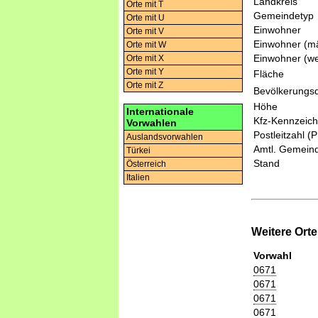
Landkreis
Orte mit T
Gemeindetyp
Orte mit U
Einwohner
Orte mit V
Einwohner (mä
Orte mit W
Einwohner (we
Orte mit X
Orte mit Y
Fläche
Orte mit Z
Bevölkerungsd
Höhe
Internationale
Kfz-Kennzeic
Vorwahlen
Postleitzahl (
Auslandsvorwahlen
Amtl. Gemeind
Türkei
Stand
Österreich
Italien
Weitere Ort
Vorwahl
0671
0671
0671
0671