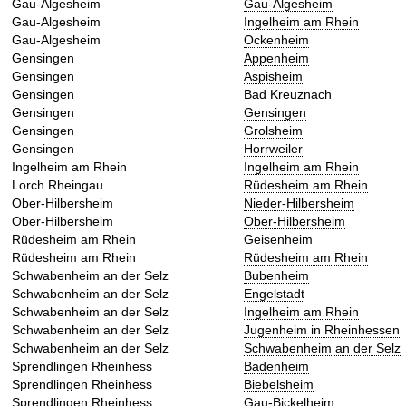
Gau-Algesheim
Gau-Algesheim
Gau-Algesheim
Ingelheim am Rhein
Gau-Algesheim
Ockenheim
Gensingen
Appenheim
Gensingen
Aspisheim
Gensingen
Bad Kreuznach
Gensingen
Gensingen
Gensingen
Grolsheim
Gensingen
Horrweiler
Ingelheim am Rhein
Ingelheim am Rhein
Lorch Rheingau
Rüdesheim am Rhein
Ober-Hilbersheim
Nieder-Hilbersheim
Ober-Hilbersheim
Ober-Hilbersheim
Rüdesheim am Rhein
Geisenheim
Rüdesheim am Rhein
Rüdesheim am Rhein
Schwabenheim an der Selz
Bubenheim
Schwabenheim an der Selz
Engelstadt
Schwabenheim an der Selz
Ingelheim am Rhein
Schwabenheim an der Selz
Jugenheim in Rheinhessen
Schwabenheim an der Selz
Schwabenheim an der Selz
Sprendlingen Rheinhess
Badenheim
Sprendlingen Rheinhess
Biebelsheim
Sprendlingen Rheinhess
Gau-Bickelheim