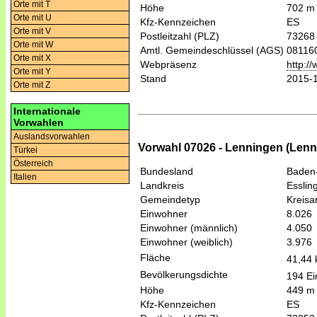
Orte mit T
Höhe
702 m
Orte mit U
Kfz-Kennzeichen
ES
Orte mit V
Postleitzahl (PLZ)
73268
Orte mit W
Amtl. Gemeindeschlüssel (AGS)
08116
Orte mit X
Webpräsenz
http:/
Orte mit Y
Stand
2015-
Orte mit Z
Internationale
Vorwahlen
Auslandsvorwahlen
Vorwahl 07026 - Lenningen (Lenn
Türkei
Österreich
Bundesland
Baden
Italien
Landkreis
Esslin
Gemeindetyp
Kreis
Einwohner
8.026
Einwohner (männlich)
4.050
Einwohner (weiblich)
3.976
Fläche
41,44
Bevölkerungsdichte
194 Ei
Höhe
449 m
Kfz-Kennzeichen
ES