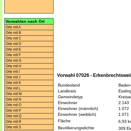
Vorwahlen nach Ort
Orte mit A
Orte mit B
Orte mit C
Orte mit D
Orte mit E
Orte mit F
Orte mit G
Orte mit H
Orte mit I
Vorwahl 07026 - Erkenbrechtswei
Orte mit J
Orte mit K
Bundesland
Baden
Orte mit L
Landkreis
Esslin
Orte mit M
Gemeindetyp
Kreis
Orte mit N
Einwohner
2.143
Orte mit O
Einwohner (männlich)
1.072
Orte mit P
Einwohner (weiblich)
1.071
Orte mit Q
Fläche
6,93 
Orte mit R
Orte mit S
Bevölkerungsdichte
309 Ei