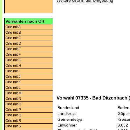
Weitere Orte in der Umgebung
Vorwahlen nach Ort
Orte mit A
Orte mit B
Orte mit C
Orte mit D
Orte mit E
Orte mit F
Orte mit G
Orte mit H
Orte mit I
Orte mit J
Orte mit K
Orte mit L
Orte mit M
Vorwahl 07335 - Bad Ditzenbach 
Orte mit N
Orte mit O
Bundesland
Baden
Orte mit P
Landkreis
Göppi
Orte mit Q
Gemeindetyp
Kreis
Orte mit R
Einwohner
3.652
Orte mit S