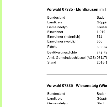
Vorwahl 07335 - Mühlhausen im T
Bundesland
Baden
Landkreis
Göppi
Gemeindetyp
Kreis
Einwohner
1.019
Einwohner (männlich)
511
Einwohner (weiblich)
508
Fläche
6,33 
Bevölkerungsdichte
161 Ei
Amtl. Gemeindeschlüssel (AGS)
08117
Stand
2015-
Vorwahl 07335 - Wiesensteig (Wie
Bundesland
Baden
Landkreis
Göppi
Gemeindetyp
Stadt