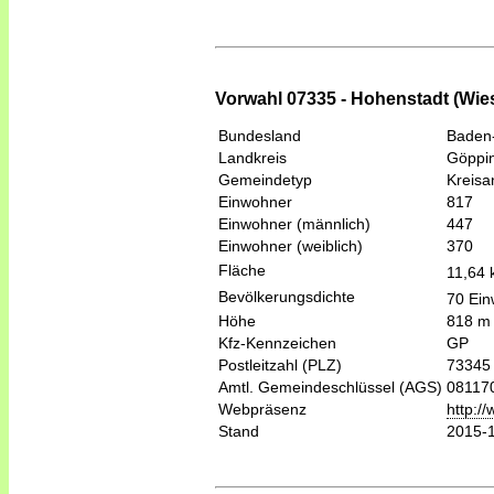
Vorwahl 07335 - Hohenstadt (Wie
Bundesland
Baden
Landkreis
Göppi
Gemeindetyp
Kreis
Einwohner
817
Einwohner (männlich)
447
Einwohner (weiblich)
370
Fläche
11,64
Bevölkerungsdichte
70 Ein
Höhe
818 m
Kfz-Kennzeichen
GP
Postleitzahl (PLZ)
73345
Amtl. Gemeindeschlüssel (AGS)
08117
Webpräsenz
http:/
Stand
2015-