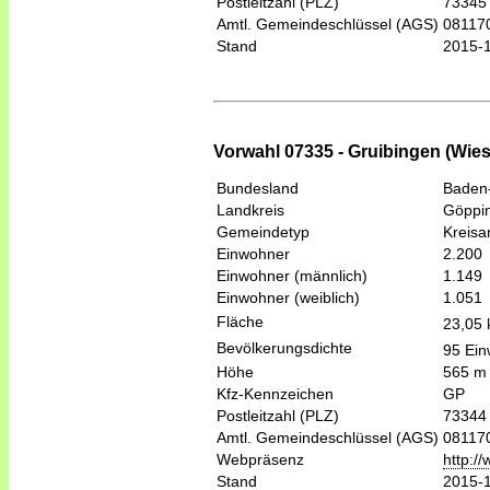
Postleitzahl (PLZ)
73345
Amtl. Gemeindeschlüssel (AGS)
08117
Stand
2015-
Vorwahl 07335 - Gruibingen (Wies
Bundesland
Baden
Landkreis
Göppi
Gemeindetyp
Kreis
Einwohner
2.200
Einwohner (männlich)
1.149
Einwohner (weiblich)
1.051
Fläche
23,05
Bevölkerungsdichte
95 Ein
Höhe
565 m
Kfz-Kennzeichen
GP
Postleitzahl (PLZ)
73344
Amtl. Gemeindeschlüssel (AGS)
08117
Webpräsenz
http:/
Stand
2015-