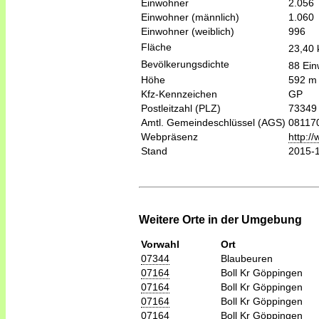
Einwohner
2.056
Einwohner (männlich)
1.060
Einwohner (weiblich)
996
Fläche
23,40
Bevölkerungsdichte
88 Ein
Höhe
592 m
Kfz-Kennzeichen
GP
Postleitzahl (PLZ)
73349
Amtl. Gemeindeschlüssel (AGS)
08117
Webpräsenz
http:/
Stand
2015-
Weitere Orte in der Umgebung
Vorwahl
Ort
07344
Blaubeuren
07164
Boll Kr Göppingen
07164
Boll Kr Göppingen
07164
Boll Kr Göppingen
07164
Boll Kr Göppingen