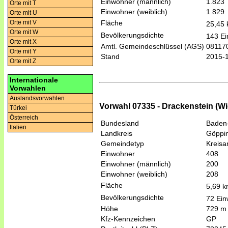
Einwohner (männlich)
1.823
Orte mit T
Einwohner (weiblich)
1.829
Orte mit U
Orte mit V
Fläche
25,45
Orte mit W
Bevölkerungsdichte
143 Ei
Orte mit X
Amtl. Gemeindeschlüssel (AGS)
08117
Orte mit Y
Stand
2015-
Orte mit Z
Internationale
Vorwahlen
Auslandsvorwahlen
Vorwahl 07335 - Drackenstein (Wi
Türkei
Österreich
Bundesland
Baden
Italien
Landkreis
Göppi
Gemeindetyp
Kreis
Einwohner
408
Einwohner (männlich)
200
Einwohner (weiblich)
208
Fläche
5,69 
Bevölkerungsdichte
72 Ein
Höhe
729 m
Kfz-Kennzeichen
GP