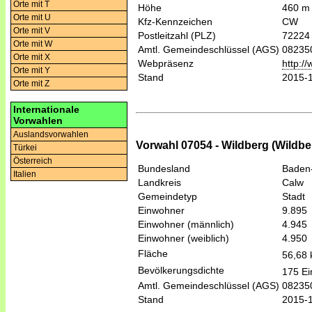
Orte mit T
Höhe
460 m
Orte mit U
Kfz-Kennzeichen
CW
Orte mit V
Postleitzahl (PLZ)
72224
Orte mit W
Amtl. Gemeindeschlüssel (AGS)
08235
Orte mit X
Webpräsenz
http:/
Orte mit Y
Stand
2015-
Orte mit Z
Internationale
Vorwahlen
Auslandsvorwahlen
Vorwahl 07054 - Wildberg (Wildbe
Türkei
Österreich
Bundesland
Baden
Italien
Landkreis
Calw
Gemeindetyp
Stadt
Einwohner
9.895
Einwohner (männlich)
4.945
Einwohner (weiblich)
4.950
Fläche
56,68
Bevölkerungsdichte
175 Ei
Amtl. Gemeindeschlüssel (AGS)
08235
Stand
2015-