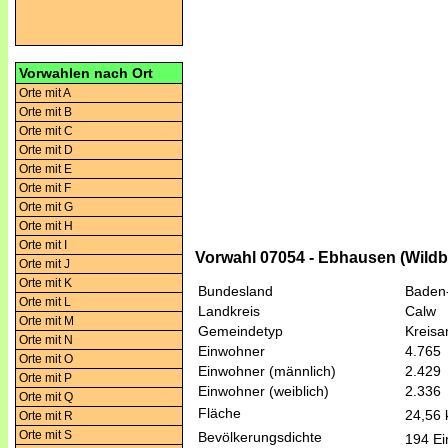
Vorwahlen nach Ort
Orte mit A
Orte mit B
Orte mit C
Orte mit D
Orte mit E
Orte mit F
Orte mit G
Orte mit H
Orte mit I
Vorwahl 07054 - Ebhausen (Wildb
Orte mit J
Orte mit K
Bundesland
Baden
Orte mit L
Landkreis
Calw
Orte mit M
Gemeindetyp
Kreis
Orte mit N
Einwohner
4.765
Orte mit O
Einwohner (männlich)
2.429
Orte mit P
Einwohner (weiblich)
2.336
Orte mit Q
Fläche
24,56
Orte mit R
Orte mit S
Bevölkerungsdichte
194 Ei