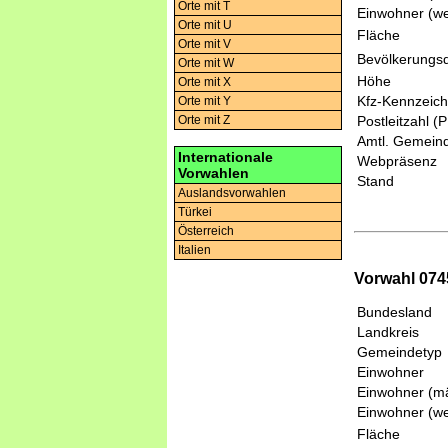
Orte mit T
Einwohner (we
Orte mit U
Fläche
Orte mit V
Bevölkerungsd
Orte mit W
Höhe
Orte mit X
Kfz-Kennzeic
Orte mit Y
Orte mit Z
Postleitzahl (
Amtl. Gemeind
Internationale
Webpräsenz
Vorwahlen
Stand
Auslandsvorwahlen
Türkei
Österreich
Italien
Vorwahl 074
Bundesland
Landkreis
Gemeindetyp
Einwohner
Einwohner (mä
Einwohner (we
Fläche