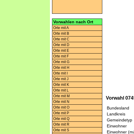
Vorwahlen nach Ort
Orte mit A
Orte mit B
Orte mit C
Orte mit D
Orte mit E
Orte mit F
Orte mit G
Orte mit H
Orte mit I
Orte mit J
Orte mit K
Orte mit L
Orte mit M
Vorwahl 0745
Orte mit N
Orte mit O
Bundesland
Orte mit P
Landkreis
Orte mit Q
Gemeindetyp
Orte mit R
Einwohner
Orte mit S
Einwohner (mä