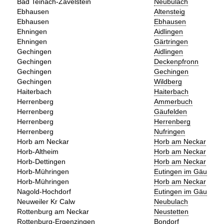
Bad Teinach-Zavelstein
Neubulach
Ebhausen
Altensteig
Ebhausen
Ebhausen
Ehningen
Aidlingen
Ehningen
Gärtringen
Gechingen
Aidlingen
Gechingen
Deckenpfronn
Gechingen
Gechingen
Gechingen
Wildberg
Haiterbach
Haiterbach
Herrenberg
Ammerbuch
Herrenberg
Gäufelden
Herrenberg
Herrenberg
Herrenberg
Nufringen
Horb am Neckar
Horb am Neckar
Horb-Altheim
Horb am Neckar
Horb-Dettingen
Horb am Neckar
Horb-Mühringen
Eutingen im Gäu
Horb-Mühringen
Horb am Neckar
Nagold-Hochdorf
Eutingen im Gäu
Neuweiler Kr Calw
Neubulach
Rottenburg am Neckar
Neustetten
Rottenburg-Ergenzingen
Bondorf