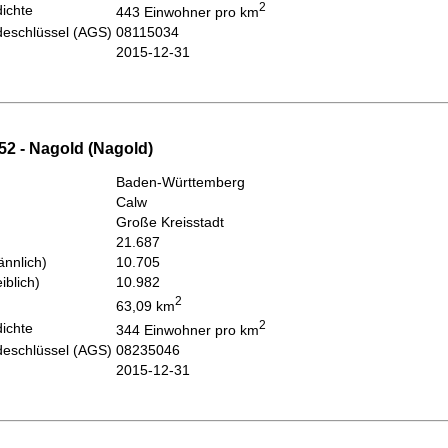
2
ichte
443 Einwohner pro km
eschlüssel (AGS)
08115034
2015-12-31
52 - Nagold (Nagold)
Baden-Württemberg
Calw
Große Kreisstadt
21.687
nnlich)
10.705
iblich)
10.982
2
63,09 km
2
ichte
344 Einwohner pro km
eschlüssel (AGS)
08235046
2015-12-31