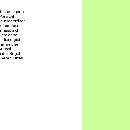
t eine eigene
-Vorwahl
te zugeordnet
 über keine
 lässt sich
nicht genau
 diese gibt
 in welcher
Vorwahl
n der Regel
ößeren Ortes.