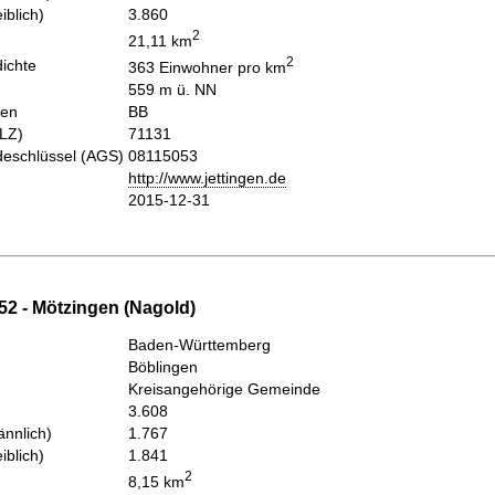
iblich)
3.860
2
21,11 km
2
ichte
363 Einwohner pro km
559 m ü. NN
hen
BB
PLZ)
71131
eschlüssel (AGS)
08115053
http://www.jettingen.de
2015-12-31
52 - Mötzingen (Nagold)
Baden-Württemberg
Böblingen
Kreisangehörige Gemeinde
3.608
nnlich)
1.767
iblich)
1.841
2
8,15 km