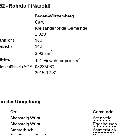
52 - Rohrdorf (Nagold)
Baden-Württemberg
Calw
Kreisangehörige Gemeinde
1.929
nnlich)
980
iblich)
949
2
3,93 km
2
ichte
491 Einwohner pro km
eschlüssel (AGS)
08235060
2015-12-31
e in der Umgebung
Ort
Gemeinde
Altensteig Württ
Altensteig
Altensteig Württ
Egenhausen
Ammerbuch
Ammerbuch