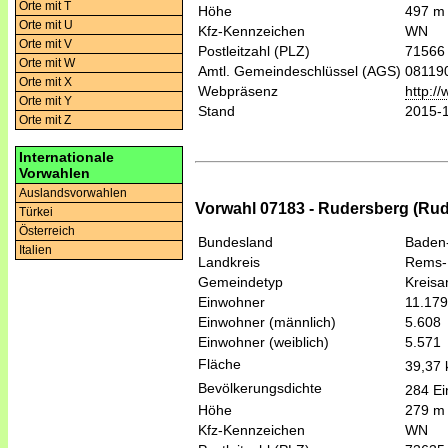
Orte mit T
Höhe
497 m
Orte mit U
Kfz-Kennzeichen
WN
Orte mit V
Postleitzahl (PLZ)
71566
Orte mit W
Amtl. Gemeindeschlüssel (AGS)
08119
Orte mit X
Webpräsenz
http:/
Orte mit Y
Stand
2015-
Orte mit Z
Internationale
Vorwahlen
Auslandsvorwahlen
Vorwahl 07183 - Rudersberg (Rud
Türkei
Österreich
Bundesland
Baden
Italien
Landkreis
Rems-
Gemeindetyp
Kreis
Einwohner
11.179
Einwohner (männlich)
5.608
Einwohner (weiblich)
5.571
Fläche
39,37
Bevölkerungsdichte
284 Ei
Höhe
279 m
Kfz-Kennzeichen
WN