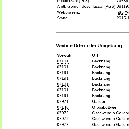
Postleitzahl (PLZ)
73635
Amtl. Gemeindeschlüssel (AGS)
08119
Webpräsenz
http:/
Stand
2015-
Weitere Orte in der Umgebung
Vorwahl
Ort
07191
Backnang
07191
Backnang
07191
Backnang
07191
Backnang
07191
Backnang
07191
Backnang
07191
Backnang
07971
Gaildorf
07148
Grossbottwar
07972
Gschwend b Gaildor
07972
Gschwend b Gaildor
07972
Gschwend b Gaildor