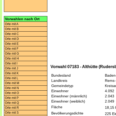
Vorwahlen nach Ort
Orte mit A
Orte mit B
Orte mit C
Orte mit D
Orte mit E
Orte mit F
Orte mit G
Orte mit H
Orte mit I
Vorwahl 07183 - Althütte (Ruders
Orte mit J
Orte mit K
Bundesland
Baden
Orte mit L
Landkreis
Rems-
Orte mit M
Gemeindetyp
Kreis
Orte mit N
Einwohner
4.092
Orte mit O
Einwohner (männlich)
2.043
Orte mit P
Einwohner (weiblich)
2.049
Orte mit Q
Fläche
18,15
Orte mit R
Orte mit S
Bevölkerungsdichte
225 Ei