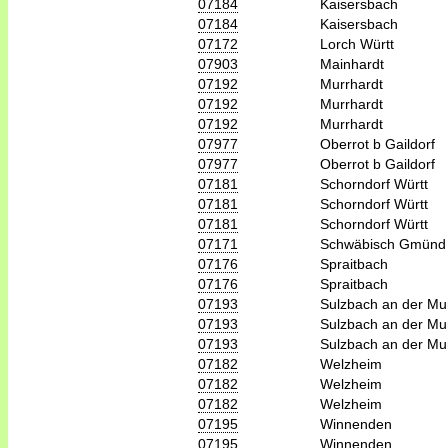
07184
Kaisersbach
07184
Kaisersbach
07172
Lorch Württ
07903
Mainhardt
07192
Murrhardt
07192
Murrhardt
07192
Murrhardt
07977
Oberrot b Gaildorf
07977
Oberrot b Gaildorf
07181
Schorndorf Württ
07181
Schorndorf Württ
07181
Schorndorf Württ
07171
Schwäbisch Gmünd
07176
Spraitbach
07176
Spraitbach
07193
Sulzbach an der Mu
07193
Sulzbach an der Mu
07193
Sulzbach an der Mu
07182
Welzheim
07182
Welzheim
07182
Welzheim
07195
Winnenden
07195
Winnenden