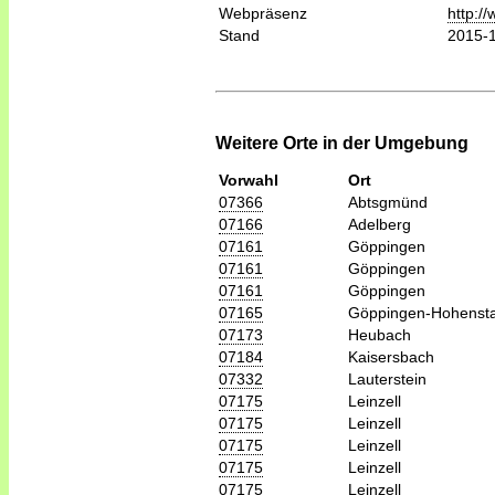
Webpräsenz
http:/
Stand
2015-
Weitere Orte in der Umgebung
Vorwahl
Ort
07366
Abtsgmünd
07166
Adelberg
07161
Göppingen
07161
Göppingen
07161
Göppingen
07165
Göppingen-Hohenst
07173
Heubach
07184
Kaisersbach
07332
Lauterstein
07175
Leinzell
07175
Leinzell
07175
Leinzell
07175
Leinzell
07175
Leinzell