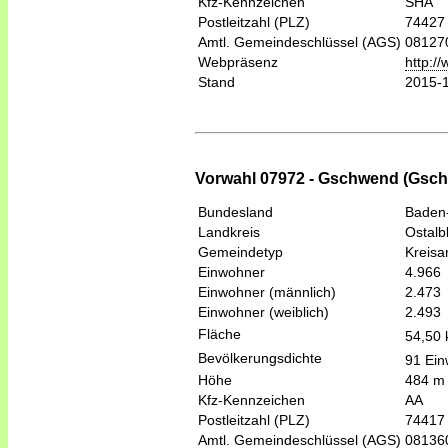
Kfz-Kennzeichen
SHA
Postleitzahl (PLZ)
74427
Amtl. Gemeindeschlüssel (AGS)
08127
Webpräsenz
http:/
Stand
2015-
Vorwahl 07972 - Gschwend (Gsch
Bundesland
Baden
Landkreis
Ostalb
Gemeindetyp
Kreis
Einwohner
4.966
Einwohner (männlich)
2.473
Einwohner (weiblich)
2.493
Fläche
54,50
Bevölkerungsdichte
91 Ein
Höhe
484 m
Kfz-Kennzeichen
AA
Postleitzahl (PLZ)
74417
Amtl. Gemeindeschlüssel (AGS)
08136