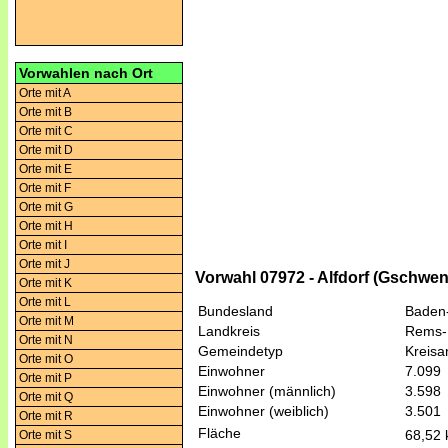
Vorwahlen nach Ort
Orte mit A
Orte mit B
Orte mit C
Orte mit D
Orte mit E
Orte mit F
Orte mit G
Orte mit H
Orte mit I
Orte mit J
Vorwahl 07972 - Alfdorf (Gschwen
Orte mit K
Orte mit L
Bundesland
Baden
Orte mit M
Landkreis
Rems-
Orte mit N
Gemeindetyp
Kreis
Orte mit O
Einwohner
7.099
Orte mit P
Einwohner (männlich)
3.598
Orte mit Q
Einwohner (weiblich)
3.501
Orte mit R
Fläche
68,52
Orte mit S