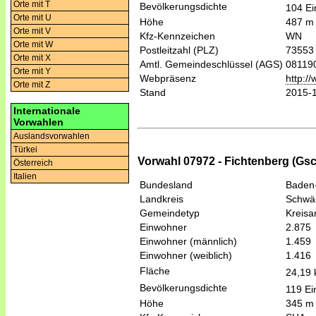
Orte mit T
Bevölkerungsdichte
104 Ei
Orte mit U
Höhe
487 m
Orte mit V
Kfz-Kennzeichen
WN
Orte mit W
Postleitzahl (PLZ)
73553
Orte mit X
Amtl. Gemeindeschlüssel (AGS)
08119
Orte mit Y
Webpräsenz
http://
Orte mit Z
Stand
2015-
Internationale
Vorwahlen
Auslandsvorwahlen
Türkei
Vorwahl 07972 - Fichtenberg (Gs
Österreich
Italien
Bundesland
Baden
Landkreis
Schwäb
Gemeindetyp
Kreis
Einwohner
2.875
Einwohner (männlich)
1.459
Einwohner (weiblich)
1.416
Fläche
24,19
Bevölkerungsdichte
119 Ei
Höhe
345 m