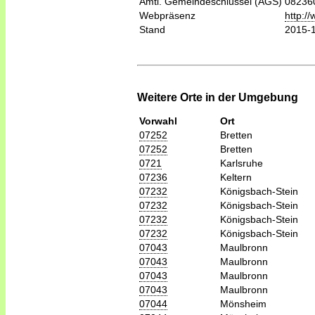
Amtl. Gemeindeschlüssel (AGS)
08236
Webpräsenz
http:/
Stand
2015-
Weitere Orte in der Umgebung
Vorwahl
Ort
07252
Bretten
07252
Bretten
0721
Karlsruhe
07236
Keltern
07232
Königsbach-Stein
07232
Königsbach-Stein
07232
Königsbach-Stein
07232
Königsbach-Stein
07043
Maulbronn
07043
Maulbronn
07043
Maulbronn
07043
Maulbronn
07044
Mönsheim