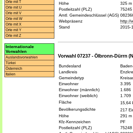
Orte mit T
Höhe
325 m
Orte mit U
Postleitzahl (PLZ)
75245
Orte mit V
Amtl. Gemeindeschlüssel (AGS)
08236
Orte mit W
Webpräsenz
http:/
Orte mit X
Stand
2015-
Orte mit Y
Orte mit Z
Internationale
Vorwahlen
Vorwahl 07237 - Ölbronn-Dürrn (
Auslandsvorwahlen
Türkei
Bundesland
Baden
Österreich
Landkreis
Enzkre
Italien
Gemeindetyp
Kreis
Einwohner
3.395
Einwohner (männlich)
1.686
Einwohner (weiblich)
1.709
Fläche
15,64
Bevölkerungsdichte
217 Ei
Höhe
291 m
Kfz-Kennzeichen
PF
Postleitzahl (PLZ)
75248