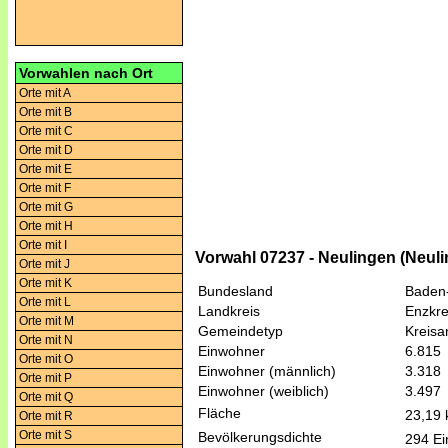
Vorwahlen nach Ort
Orte mit A
Orte mit B
Orte mit C
Orte mit D
Orte mit E
Orte mit F
Orte mit G
Orte mit H
Orte mit I
Vorwahl 07237 - Neulingen (Neuli
Orte mit J
Orte mit K
Bundesland
Baden
Orte mit L
Landkreis
Enzkre
Orte mit M
Gemeindetyp
Kreis
Orte mit N
Einwohner
6.815
Orte mit O
Einwohner (männlich)
3.318
Orte mit P
Einwohner (weiblich)
3.497
Orte mit Q
Fläche
23,19
Orte mit R
Orte mit S
Bevölkerungsdichte
294 Ei