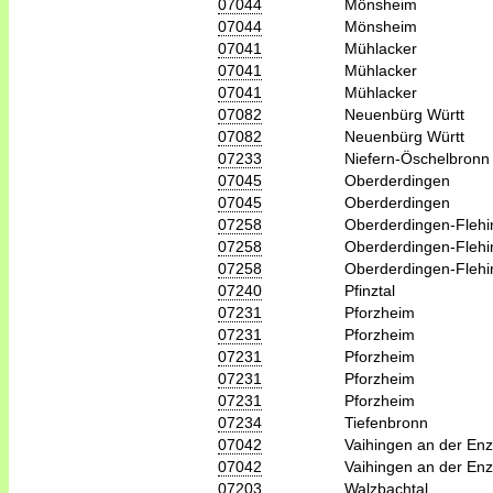
07044
Mönsheim
07044
Mönsheim
07041
Mühlacker
07041
Mühlacker
07041
Mühlacker
07082
Neuenbürg Württ
07082
Neuenbürg Württ
07233
Niefern-Öschelbronn
07045
Oberderdingen
07045
Oberderdingen
07258
Oberderdingen-Fleh
07258
Oberderdingen-Fleh
07258
Oberderdingen-Fleh
07240
Pfinztal
07231
Pforzheim
07231
Pforzheim
07231
Pforzheim
07231
Pforzheim
07231
Pforzheim
07234
Tiefenbronn
07042
Vaihingen an der Enz
07042
Vaihingen an der Enz
07203
Walzbachtal