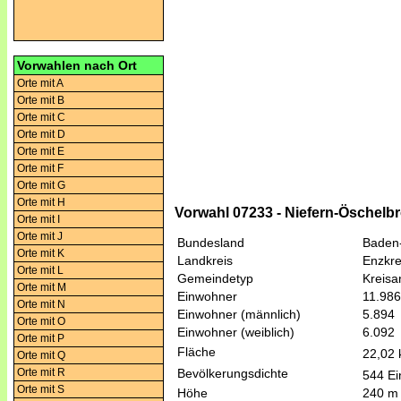
Vorwahlen nach Ort
Orte mit A
Orte mit B
Orte mit C
Orte mit D
Orte mit E
Orte mit F
Orte mit G
Orte mit H
Vorwahl 07233 - Niefern-Öschelb
Orte mit I
Orte mit J
Bundesland
Baden
Orte mit K
Landkreis
Enzkre
Orte mit L
Gemeindetyp
Kreis
Orte mit M
Einwohner
11.986
Orte mit N
Einwohner (männlich)
5.894
Orte mit O
Einwohner (weiblich)
6.092
Orte mit P
Fläche
22,02
Orte mit Q
Orte mit R
Bevölkerungsdichte
544 Ei
Orte mit S
Höhe
240 m