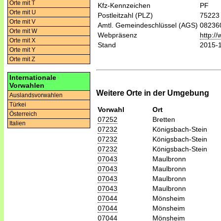
Orte mit T
Kfz-Kennzeichen
PF
Orte mit U
Postleitzahl (PLZ)
75223
Orte mit V
Amtl. Gemeindeschlüssel (AGS)
08236
Orte mit W
Webpräsenz
http:/
Orte mit X
Stand
2015-
Orte mit Y
Orte mit Z
Internationale
Vorwahlen
Weitere Orte in der Umgebung
Auslandsvorwahlen
Türkei
Vorwahl
Ort
Österreich
07252
Bretten
Italien
07232
Königsbach-Stein
07232
Königsbach-Stein
07232
Königsbach-Stein
07043
Maulbronn
07043
Maulbronn
07043
Maulbronn
07043
Maulbronn
07044
Mönsheim
07044
Mönsheim
07044
Mönsheim