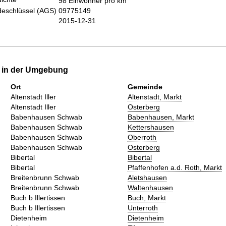
98 Einwohner pro km
eschlüssel (AGS)
09775149
2015-12-31
e in der Umgebung
Ort
Gemeinde
Altenstadt Iller
Altenstadt, Markt
Altenstadt Iller
Osterberg
Babenhausen Schwab
Babenhausen, Markt
Babenhausen Schwab
Kettershausen
Babenhausen Schwab
Oberroth
Babenhausen Schwab
Osterberg
Bibertal
Bibertal
Bibertal
Pfaffenhofen a.d. Roth, Markt
Breitenbrunn Schwab
Aletshausen
Breitenbrunn Schwab
Waltenhausen
Buch b Illertissen
Buch, Markt
Buch b Illertissen
Unterroth
Dietenheim
Dietenheim