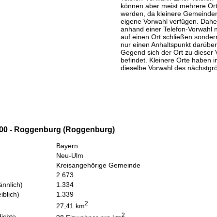
können aber meist mehrere Or
werden, da kleinere Gemeinden
eigene Vorwahl verfügen. Daher
anhand einer Telefon-Vorwahl 
auf einen Ort schließen sondern
nur einen Anhaltspunkt darüber
Gegend sich der Ort zu dieser 
befindet. Kleinere Orte haben i
dieselbe Vorwahl des nächstgr
00 - Roggenburg (Roggenburg)
Bayern
Neu-Ulm
Kreisangehörige Gemeinde
2.673
nnlich)
1.334
iblich)
1.339
2
27,41 km
2
ichte