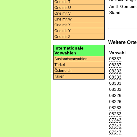
Orte mit T
Amtl. Gemeind
Orte mit U
Stand
Orte mit V
Orte mit W
Orte mit X
Orte mit Y
Orte mit Z
Weitere Ort
Internationale
Vorwahl
Vorwahlen
08337
Auslandsvorwahlen
08337
Türkei
08333
Österreich
Italien
08333
08333
08333
08226
08226
08263
08263
07343
07343
07347