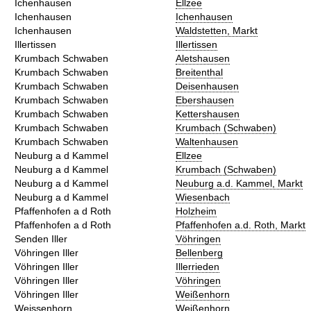
Ichenhausen
Ellzee
Ichenhausen
Ichenhausen
Ichenhausen
Waldstetten, Markt
Illertissen
Illertissen
Krumbach Schwaben
Aletshausen
Krumbach Schwaben
Breitenthal
Krumbach Schwaben
Deisenhausen
Krumbach Schwaben
Ebershausen
Krumbach Schwaben
Kettershausen
Krumbach Schwaben
Krumbach (Schwaben)
Krumbach Schwaben
Waltenhausen
Neuburg a d Kammel
Ellzee
Neuburg a d Kammel
Krumbach (Schwaben)
Neuburg a d Kammel
Neuburg a.d. Kammel, Markt
Neuburg a d Kammel
Wiesenbach
Pfaffenhofen a d Roth
Holzheim
Pfaffenhofen a d Roth
Pfaffenhofen a.d. Roth, Markt
Senden Iller
Vöhringen
Vöhringen Iller
Bellenberg
Vöhringen Iller
Illerrieden
Vöhringen Iller
Vöhringen
Vöhringen Iller
Weißenhorn
Weissenhorn
Weißenhorn