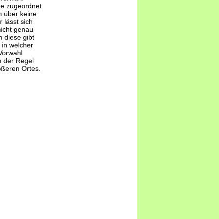
te zugeordnet
 über keine
 lässt sich
nicht genau
 diese gibt
 in welcher
Vorwahl
n der Regel
ößeren Ortes.