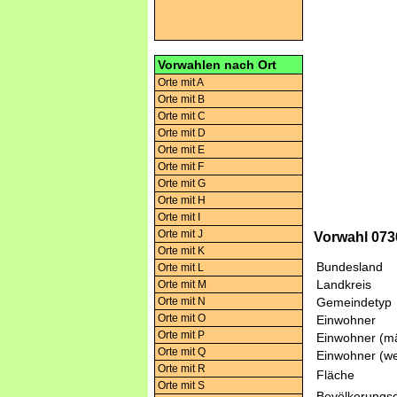
Vorwahlen nach Ort
Orte mit A
Orte mit B
Orte mit C
Orte mit D
Orte mit E
Orte mit F
Orte mit G
Orte mit H
Orte mit I
Orte mit J
Vorwahl 073
Orte mit K
Bundesland
Orte mit L
Landkreis
Orte mit M
Orte mit N
Gemeindetyp
Orte mit O
Einwohner
Orte mit P
Einwohner (mä
Orte mit Q
Einwohner (we
Orte mit R
Fläche
Orte mit S
Bevölkerungsd