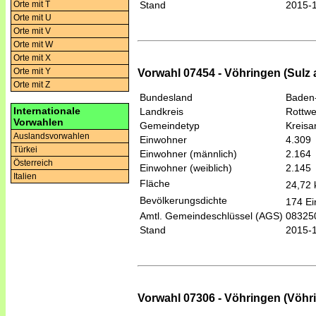
Orte mit T
Stand
2015-
Orte mit U
Orte mit V
Orte mit W
Orte mit X
Orte mit Y
Vorwahl 07454 - Vöhringen (Sulz
Orte mit Z
Bundesland
Baden
Internationale
Landkreis
Rottwe
Vorwahlen
Gemeindetyp
Kreis
Auslandsvorwahlen
Einwohner
4.309
Türkei
Einwohner (männlich)
2.164
Österreich
Einwohner (weiblich)
2.145
Italien
Fläche
24,72
Bevölkerungsdichte
174 Ei
Amtl. Gemeindeschlüssel (AGS)
08325
Stand
2015-
Vorwahl 07306 - Vöhringen (Vöhrin