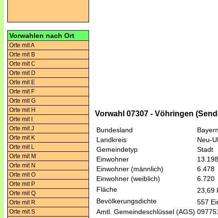
Vorwahlen nach Ort
Orte mit A
Orte mit B
Orte mit C
Orte mit D
Orte mit E
Orte mit F
Orte mit G
Orte mit H
Vorwahl 07307 - Vöhringen (Sende
Orte mit I
Orte mit J
Bundesland
Bayer
Orte mit K
Landkreis
Neu-U
Orte mit L
Gemeindetyp
Stadt
Orte mit M
Einwohner
13.19
Orte mit N
Einwohner (männlich)
6.478
Orte mit O
Einwohner (weiblich)
6.720
Orte mit P
Fläche
23,69
Orte mit Q
Bevölkerungsdichte
557 Ei
Orte mit R
Amtl. Gemeindeschlüssel (AGS)
09775
Orte mit S