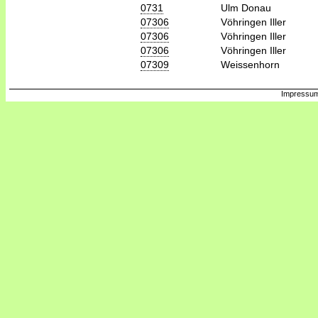
0731
Ulm Donau
07306
Vöhringen Iller
07306
Vöhringen Iller
07306
Vöhringen Iller
07309
Weissenhorn
Impressum