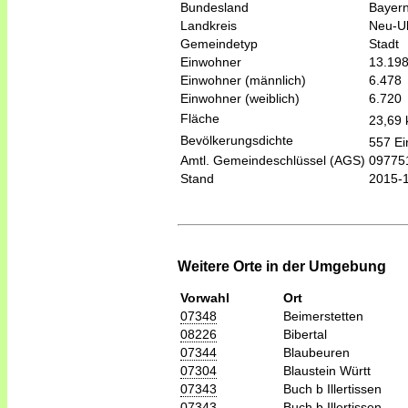
Bundesland
Bayer
Landkreis
Neu-U
Gemeindetyp
Stadt
Einwohner
13.19
Einwohner (männlich)
6.478
Einwohner (weiblich)
6.720
Fläche
23,69
Bevölkerungsdichte
557 Ei
Amtl. Gemeindeschlüssel (AGS)
09775
Stand
2015-
Weitere Orte in der Umgebung
Vorwahl
Ort
07348
Beimerstetten
08226
Bibertal
07344
Blaubeuren
07304
Blaustein Württ
07343
Buch b Illertissen
07343
Buch b Illertissen