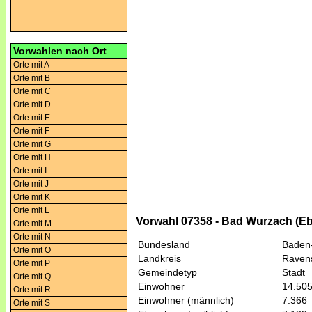
Vorwahlen nach Ort
Orte mit A
Orte mit B
Orte mit C
Orte mit D
Orte mit E
Orte mit F
Orte mit G
Orte mit H
Orte mit I
Orte mit J
Orte mit K
Orte mit L
Vorwahl 07358 - Bad Wurzach (E
Orte mit M
Orte mit N
Bundesland
Baden
Orte mit O
Landkreis
Raven
Orte mit P
Gemeindetyp
Stadt
Orte mit Q
Einwohner
14.50
Orte mit R
Einwohner (männlich)
7.366
Orte mit S