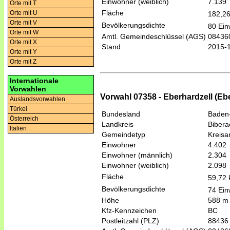
Einwohner (weiblich)
7.139
Orte mit T
Fläche
Orte mit U
182,2
Orte mit V
Bevölkerungsdichte
80 Ein
Orte mit W
Amtl. Gemeindeschlüssel (AGS)
08436
Orte mit X
Stand
2015-
Orte mit Y
Orte mit Z
Internationale
Vorwahlen
Vorwahl 07358 - Eberhardzell (E
Auslandsvorwahlen
Türkei
Bundesland
Baden
Österreich
Landkreis
Bibera
Italien
Gemeindetyp
Kreis
Einwohner
4.402
Einwohner (männlich)
2.304
Einwohner (weiblich)
2.098
Fläche
59,72
Bevölkerungsdichte
74 Ein
Höhe
588 m
Kfz-Kennzeichen
BC
Postleitzahl (PLZ)
88436