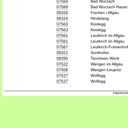
07564
Bad Wurzach
07568
Bad Wurzach-Hauer
08326
Fischen i Allgäu
08324
Hindelang
07563
Kisslegg
07563
Kisslegg
07561
Leutkirch im Allgäu
07561
Leutkirch im Allgäu
07567
Leutkirch-Friesenho
08321
Sonthofen
08395
Tannheim Württ
07522
Wangen im Allgäu
07506
Wangen-Leupolz
07527
Wolfegg
07527
Wolfegg
Impressum