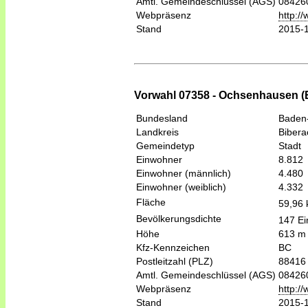
Amtl. Gemeindeschlüssel (AGS)
08426
Webpräsenz
http:/
Stand
2015-
Vorwahl 07358 - Ochsenhausen (
Bundesland
Baden
Landkreis
Bibera
Gemeindetyp
Stadt
Einwohner
8.812
Einwohner (männlich)
4.480
Einwohner (weiblich)
4.332
Fläche
59,96
Bevölkerungsdichte
147 Ei
Höhe
613 m
Kfz-Kennzeichen
BC
Postleitzahl (PLZ)
88416
Amtl. Gemeindeschlüssel (AGS)
08426
Webpräsenz
http:/
Stand
2015-