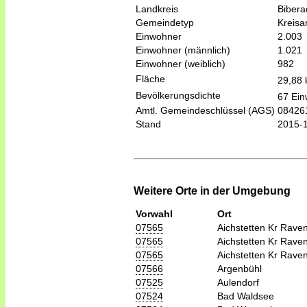
Landkreis
Bibera
Gemeindetyp
Kreis
Einwohner
2.003
Einwohner (männlich)
1.021
Einwohner (weiblich)
982
Fläche
29,88
Bevölkerungsdichte
67 Ein
Amtl. Gemeindeschlüssel (AGS)
08426
Stand
2015-
Weitere Orte in der Umgebung
Vorwahl
Ort
07565
Aichstetten Kr Rave
07565
Aichstetten Kr Rave
07565
Aichstetten Kr Rave
07566
Argenbühl
07525
Aulendorf
07524
Bad Waldsee