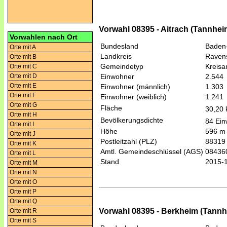
Vorwahl 08395 - Aitrach (Tannhei
Vorwahlen nach Ort
Bundesland
Baden
Orte mit A
Landkreis
Raven
Orte mit B
Gemeindetyp
Kreis
Orte mit C
Orte mit D
Einwohner
2.544
Orte mit E
Einwohner (männlich)
1.303
Orte mit F
Einwohner (weiblich)
1.241
Orte mit G
Fläche
30,20
Orte mit H
Bevölkerungsdichte
84 Ein
Orte mit I
Höhe
596 m
Orte mit J
Postleitzahl (PLZ)
88319
Orte mit K
Amtl. Gemeindeschlüssel (AGS)
08436
Orte mit L
Stand
2015-
Orte mit M
Orte mit N
Orte mit O
Orte mit P
Orte mit Q
Vorwahl 08395 - Berkheim (Tannh
Orte mit R
Orte mit S