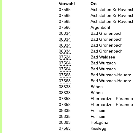
Vorwahl
Ort
07565
Aichstetten Kr Ravens
07565
Aichstetten Kr Ravens
07565
Aichstetten Kr Ravens
07566
Argenbühl
08334
Bad Grönenbach
08334
Bad Grönenbach
08334
Bad Grönenbach
08334
Bad Grönenbach
07524
Bad Waldsee
07564
Bad Wurzach
07564
Bad Wurzach
07568
Bad Wurzach-Hauerz
07568
Bad Wurzach-Hauerz
08338
Böhen
08338
Böhen
07358
Eberhardzell-Füramoo
07358
Eberhardzell-Füramoo
08335
Fellheim
08335
Fellheim
08393
Holzgünz
07563
Kisslegg