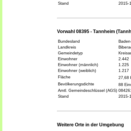
Stand
2015-
Vorwahl 08395 - Tannheim (Tannh
Bundesland
Baden
Landkreis
Bibera
Gemeindetyp
Kreis
Einwohner
2.442
Einwohner (männlich)
1.225
Einwohner (weiblich)
1.217
Fläche
27,68
Bevölkerungsdichte
88 Ein
Amtl. Gemeindeschlüssel (AGS)
08426
Stand
2015-
Weitere Orte in der Umgebung