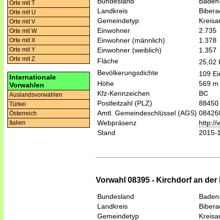
Bundesland
Baden
Orte mit T
Landkreis
Bibera
Orte mit U
Gemeindetyp
Kreis
Orte mit V
Einwohner
2.735
Orte mit W
Einwohner (männlich)
1.378
Orte mit X
Einwohner (weiblich)
1.357
Orte mit Y
Orte mit Z
Fläche
25,02
Bevölkerungsdichte
109 Ei
Internationale
Höhe
569 m
Vorwahlen
Kfz-Kennzeichen
BC
Auslandsvorwahlen
Postleitzahl (PLZ)
88450
Türkei
Amtl. Gemeindeschlüssel (AGS)
08426
Österreich
Webpräsenz
http:/
Italien
Stand
2015-
Vorwahl 08395 - Kirchdorf an der 
Bundesland
Baden
Landkreis
Bibera
Gemeindetyp
Kreis