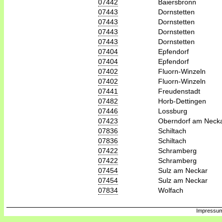
07442
Baiersbronn
07443
Dornstetten
07443
Dornstetten
07443
Dornstetten
07443
Dornstetten
07404
Epfendorf
07404
Epfendorf
07402
Fluorn-Winzeln
07402
Fluorn-Winzeln
07441
Freudenstadt
07482
Horb-Dettingen
07446
Lossburg
07423
Oberndorf am Neck
07836
Schiltach
07836
Schiltach
07422
Schramberg
07422
Schramberg
07454
Sulz am Neckar
07454
Sulz am Neckar
07834
Wolfach
Impressum