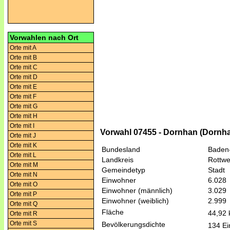
Vorwahlen nach Ort
Orte mit A
Orte mit B
Orte mit C
Orte mit D
Orte mit E
Orte mit F
Orte mit G
Orte mit H
Orte mit I
Vorwahl 07455 - Dornhan (Dornh
Orte mit J
Orte mit K
Bundesland
Baden
Orte mit L
Landkreis
Rottwe
Orte mit M
Gemeindetyp
Stadt
Orte mit N
Einwohner
6.028
Orte mit O
Einwohner (männlich)
3.029
Orte mit P
Einwohner (weiblich)
2.999
Orte mit Q
Fläche
44,92
Orte mit R
Orte mit S
Bevölkerungsdichte
134 Ei