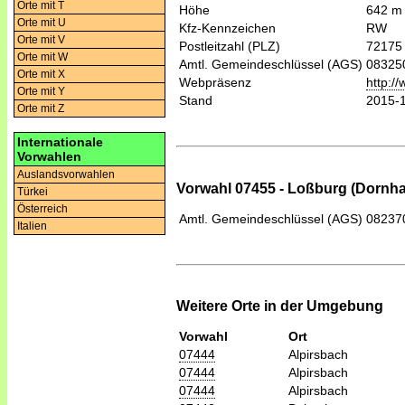
Orte mit T
Höhe
642 m
Orte mit U
Kfz-Kennzeichen
RW
Orte mit V
Postleitzahl (PLZ)
72175
Orte mit W
Amtl. Gemeindeschlüssel (AGS)
08325
Orte mit X
Webpräsenz
http:/
Orte mit Y
Stand
2015-
Orte mit Z
Internationale
Vorwahlen
Auslandsvorwahlen
Vorwahl 07455 - Loßburg (Dornh
Türkei
Österreich
Amtl. Gemeindeschlüssel (AGS)
08237
Italien
Weitere Orte in der Umgebung
Vorwahl
Ort
07444
Alpirsbach
07444
Alpirsbach
07444
Alpirsbach