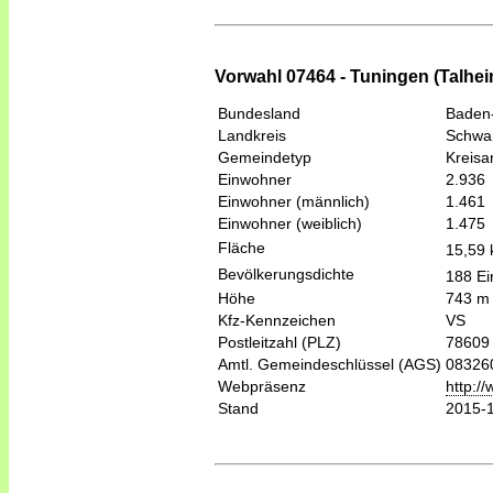
Vorwahl 07464 - Tuningen (Talhei
Bundesland
Baden
Landkreis
Schwar
Gemeindetyp
Kreis
Einwohner
2.936
Einwohner (männlich)
1.461
Einwohner (weiblich)
1.475
Fläche
15,59
Bevölkerungsdichte
188 Ei
Höhe
743 m
Kfz-Kennzeichen
VS
Postleitzahl (PLZ)
78609
Amtl. Gemeindeschlüssel (AGS)
08326
Webpräsenz
http:/
Stand
2015-