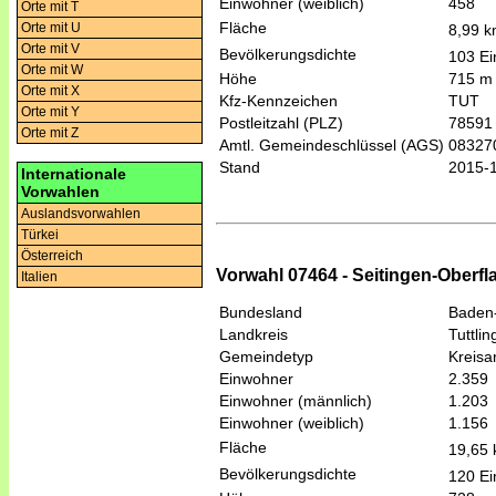
Einwohner (weiblich)
458
Orte mit T
Fläche
Orte mit U
8,99 
Orte mit V
Bevölkerungsdichte
103 Ei
Orte mit W
Höhe
715 m
Orte mit X
Kfz-Kennzeichen
TUT
Orte mit Y
Postleitzahl (PLZ)
78591
Orte mit Z
Amtl. Gemeindeschlüssel (AGS)
08327
Stand
2015-
Internationale
Vorwahlen
Auslandsvorwahlen
Türkei
Österreich
Vorwahl 07464 - Seitingen-Oberfla
Italien
Bundesland
Baden
Landkreis
Tuttli
Gemeindetyp
Kreis
Einwohner
2.359
Einwohner (männlich)
1.203
Einwohner (weiblich)
1.156
Fläche
19,65
Bevölkerungsdichte
120 Ei