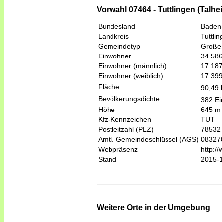
Vorwahl 07464 - Tuttlingen (Talhe
Bundesland
Baden
Landkreis
Tuttli
Gemeindetyp
Große 
Einwohner
34.58
Einwohner (männlich)
17.18
Einwohner (weiblich)
17.39
Fläche
90,49
Bevölkerungsdichte
382 Ei
Höhe
645 m
Kfz-Kennzeichen
TUT
Postleitzahl (PLZ)
78532
Amtl. Gemeindeschlüssel (AGS)
08327
Webpräsenz
http://
Stand
2015-
Weitere Orte in der Umgebung