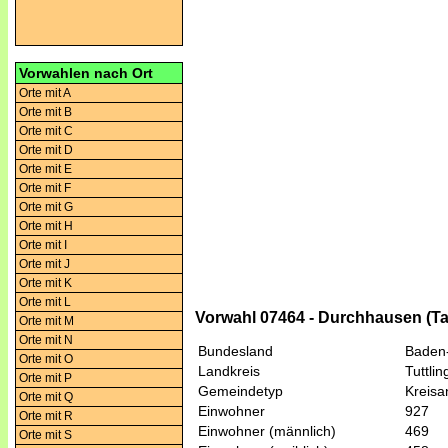
Vorwahlen nach Ort
Orte mit A
Orte mit B
Orte mit C
Orte mit D
Orte mit E
Orte mit F
Orte mit G
Orte mit H
Orte mit I
Orte mit J
Orte mit K
Orte mit L
Vorwahl 07464 - Durchhausen (Tal
Orte mit M
Orte mit N
Bundesland
Baden
Orte mit O
Landkreis
Tuttli
Orte mit P
Gemeindetyp
Kreis
Orte mit Q
Einwohner
927
Orte mit R
Einwohner (männlich)
469
Orte mit S