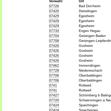
Vorwahl
Ort
07726
Bad Dürrheim
07420
Deisslingen
07429
Egesheim
07429
Egesheim
07429
Egesheim
07733
Engen Hegau
07704
Geisingen Baden
07708
Geisingen-Leipferdi
07426
Gosheim
07426
Gosheim
07426
Gosheim
07426
Gosheim
07462
Immendingen
07728
Niedereschach
07706
Oberbaldingen
07706
Oberbaldingen
0741
Rottweil
0741
Rottweil
07427
Schömberg b Baling
07720
Schwenningen a Ne
07424
Spaichingen
07424
Spaichingen