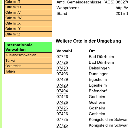
Orte mit T
Amtl. Gemeindeschlüssel (AGS)
08327
Orte mit U
Webpräsenz
http:/
Orte mit V
Stand
2015-
Orte mit W
Orte mit X
Orte mit Y
Orte mit Z
Weitere Orte in der Umgebung
Internationale
Vorwahlen
Vorwahl
Ort
Auslandsvorwahlen
07726
Bad Dürrheim
Türkei
07726
Bad Dürrheim
Österreich
07420
Deisslingen
Italien
07403
Dunningen
07429
Egesheim
07429
Egesheim
07404
Epfendorf
07426
Gosheim
07426
Gosheim
07426
Gosheim
07426
Gosheim
07725
Königsfeld im Schwa
07725
Königsfeld im Schwa