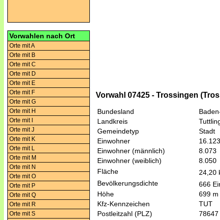
Vorwahlen nach Ort
Orte mit A
Orte mit B
Orte mit C
Orte mit D
Orte mit E
Orte mit F
Vorwahl 07425 - Trossingen (Tro
Orte mit G
Orte mit H
Bundesland
Baden
Orte mit I
Landkreis
Tuttli
Orte mit J
Gemeindetyp
Stadt
Orte mit K
Einwohner
16.12
Orte mit L
Einwohner (männlich)
8.073
Orte mit M
Einwohner (weiblich)
8.050
Orte mit N
Fläche
24,20
Orte mit O
Bevölkerungsdichte
666 Ei
Orte mit P
Höhe
699 m
Orte mit Q
Kfz-Kennzeichen
TUT
Orte mit R
Postleitzahl (PLZ)
78647
Orte mit S