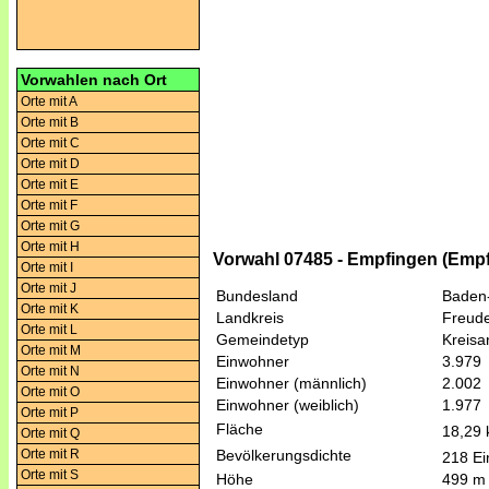
Vorwahlen nach Ort
Orte mit A
Orte mit B
Orte mit C
Orte mit D
Orte mit E
Orte mit F
Orte mit G
Orte mit H
Vorwahl 07485 - Empfingen (Emp
Orte mit I
Orte mit J
Bundesland
Baden
Orte mit K
Landkreis
Freude
Orte mit L
Gemeindetyp
Kreis
Orte mit M
Einwohner
3.979
Orte mit N
Einwohner (männlich)
2.002
Orte mit O
Einwohner (weiblich)
1.977
Orte mit P
Fläche
18,29
Orte mit Q
Orte mit R
Bevölkerungsdichte
218 Ei
Orte mit S
Höhe
499 m