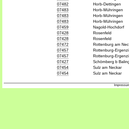
07482
Horb-Dettingen
07483
Horb-Mühringen
07483
Horb-Mühringen
07483
Horb-Mühringen
07459
Nagold-Hochdorf
07428
Rosenfeld
07428
Rosenfeld
07472
Rottenburg am Nec
07457
Rottenburg-Ergenz
07457
Rottenburg-Ergenz
07427
Schömberg b Balin
07454
Sulz am Neckar
07454
Sulz am Neckar
Impressum