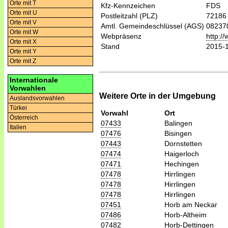
Orte mit T
Kfz-Kennzeichen
FDS
Orte mit U
Postleitzahl (PLZ)
72186
Orte mit V
Amtl. Gemeindeschlüssel (AGS)
08237
Orte mit W
Webpräsenz
http:/
Orte mit X
Stand
2015-
Orte mit Y
Orte mit Z
Internationale
Vorwahlen
Weitere Orte in der Umgebung
Auslandsvorwahlen
Türkei
Vorwahl
Ort
Österreich
07433
Balingen
Italien
07476
Bisingen
07443
Dornstetten
07474
Haigerloch
07471
Hechingen
07478
Hirrlingen
07478
Hirrlingen
07478
Hirrlingen
07451
Horb am Neckar
07486
Horb-Altheim
07482
Horb-Dettingen