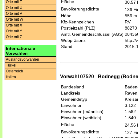
Fläche
30,57
Orte mit T
Orte mit U
Bevölkerungsdichte
136 Ei
Orte mit V
Höhe
556 m
Orte mit W
Kfz-Kennzeichen
RV
Orte mit X
Postleitzahl (PLZ)
88279
Orte mit Y
Amtl. Gemeindeschlüssel (AGS)
08436
Orte mit Z
Webpräsenz
http:/
Stand
2015-
Internationale
Vorwahlen
Auslandsvorwahlen
Türkei
Österreich
Vorwahl 07520 - Bodnegg (Bodn
Italien
Bundesland
Baden
Landkreis
Raven
Gemeindetyp
Kreis
Einwohner
3.122
Einwohner (männlich)
1.582
Einwohner (weiblich)
1.540
Fläche
24,56
Bevölkerungsdichte
127 Ei