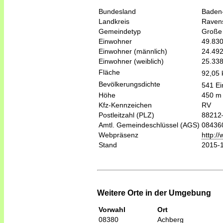
Bundesland
Baden
Landkreis
Raven
Gemeindetyp
Große 
Einwohner
49.83
Einwohner (männlich)
24.49
Einwohner (weiblich)
25.33
Fläche
92,05
Bevölkerungsdichte
541 Ei
Höhe
450 m
Kfz-Kennzeichen
RV
Postleitzahl (PLZ)
88212
Amtl. Gemeindeschlüssel (AGS)
08436
Webpräsenz
http:/
Stand
2015-
Weitere Orte in der Umgebung
Vorwahl
Ort
08380
Achberg