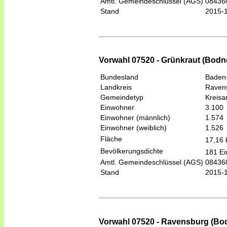
Amtl. Gemeindeschlüssel (AGS)
08436
Stand
2015-
Vorwahl 07520 - Grünkraut (Bodn
Bundesland
Baden
Landkreis
Raven
Gemeindetyp
Kreis
Einwohner
3.100
Einwohner (männlich)
1.574
Einwohner (weiblich)
1.526
Fläche
17,16
Bevölkerungsdichte
181 Ei
Amtl. Gemeindeschlüssel (AGS)
08436
Stand
2015-
Vorwahl 07520 - Ravensburg (Bo