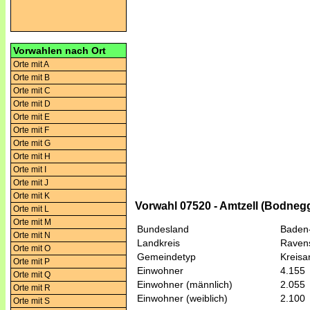
Vorwahlen nach Ort
Orte mit A
Orte mit B
Orte mit C
Orte mit D
Orte mit E
Orte mit F
Orte mit G
Orte mit H
Orte mit I
Orte mit J
Orte mit K
Vorwahl 07520 - Amtzell (Bodneg
Orte mit L
Orte mit M
Bundesland
Baden
Orte mit N
Landkreis
Raven
Orte mit O
Gemeindetyp
Kreis
Orte mit P
Einwohner
4.155
Orte mit Q
Einwohner (männlich)
2.055
Orte mit R
Einwohner (weiblich)
2.100
Orte mit S