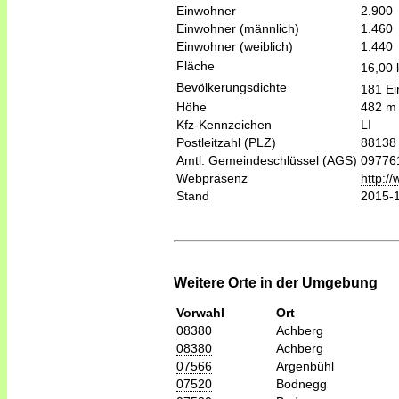
Einwohner
2.900
Einwohner (männlich)
1.460
Einwohner (weiblich)
1.440
Fläche
16,00
Bevölkerungsdichte
181 Ei
Höhe
482 m
Kfz-Kennzeichen
LI
Postleitzahl (PLZ)
88138
Amtl. Gemeindeschlüssel (AGS)
09776
Webpräsenz
http:/
Stand
2015-
Weitere Orte in der Umgebung
Vorwahl
Ort
08380
Achberg
08380
Achberg
07566
Argenbühl
07520
Bodnegg