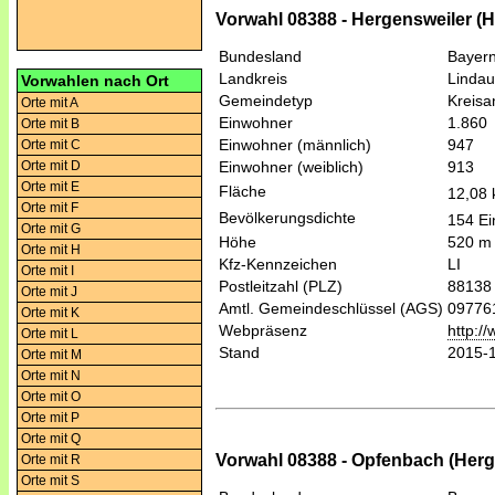
Vorwahl 08388 - Hergensweiler (H
Bundesland
Bayer
Landkreis
Lindau
Vorwahlen nach Ort
Gemeindetyp
Kreis
Orte mit A
Einwohner
1.860
Orte mit B
Einwohner (männlich)
947
Orte mit C
Orte mit D
Einwohner (weiblich)
913
Orte mit E
Fläche
12,08
Orte mit F
Bevölkerungsdichte
154 Ei
Orte mit G
Höhe
520 m
Orte mit H
Kfz-Kennzeichen
LI
Orte mit I
Postleitzahl (PLZ)
88138
Orte mit J
Amtl. Gemeindeschlüssel (AGS)
09776
Orte mit K
Webpräsenz
http:/
Orte mit L
Stand
2015-
Orte mit M
Orte mit N
Orte mit O
Orte mit P
Orte mit Q
Vorwahl 08388 - Opfenbach (Herg
Orte mit R
Orte mit S