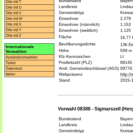
Bundesland
Bayer
Orte mit T
Landkreis
Lindau
Orte mit U
Gemeindetyp
Kreis
Orte mit V
Einwohner
2.278
Orte mit W
Einwohner (männlich)
1.153
Orte mit X
Einwohner (weiblich)
1.125
Orte mit Y
Orte mit Z
Fläche
16,77
Bevölkerungsdichte
136 Ei
Internationale
Höhe
599 m
Vorwahlen
Kfz-Kennzeichen
LI
Auslandsvorwahlen
Postleitzahl (PLZ)
88145
Türkei
Amtl. Gemeindeschlüssel (AGS)
09776
Österreich
Webpräsenz
http:/
Italien
Stand
2015-
Vorwahl 08388 - Sigmarszell (Her
Bundesland
Bayer
Landkreis
Lindau
Gemeindetyp
Kreis