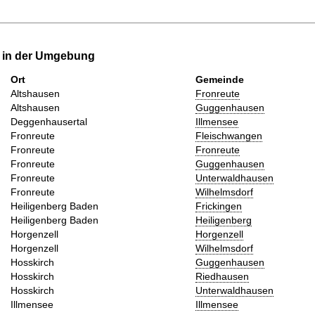
e in der Umgebung
Ort
Gemeinde
Altshausen
Fronreute
Altshausen
Guggenhausen
Deggenhausertal
Illmensee
Fronreute
Fleischwangen
Fronreute
Fronreute
Fronreute
Guggenhausen
Fronreute
Unterwaldhausen
Fronreute
Wilhelmsdorf
Heiligenberg Baden
Frickingen
Heiligenberg Baden
Heiligenberg
Horgenzell
Horgenzell
Horgenzell
Wilhelmsdorf
Hosskirch
Guggenhausen
Hosskirch
Riedhausen
Hosskirch
Unterwaldhausen
Illmensee
Illmensee