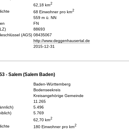
2
62,18 km
2
ichte
68 Einwohner pro km
559 m ü. NN
hen
FN
PLZ)
88693
eschlüssel (AGS)
08435067
http://www.deggenhausertal.de
2015-12-31
53 - Salem (Salem Baden)
Baden-Württemberg
Bodenseekreis
Kreisangehörige Gemeinde
11.265
nnlich)
5.496
iblich)
5.769
2
62,70 km
2
ichte
180 Einwohner pro km