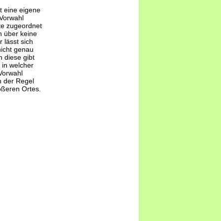
t eine eigene
-Vorwahl
te zugeordnet
 über keine
 lässt sich
nicht genau
 diese gibt
 in welcher
Vorwahl
n der Regel
ößeren Ortes.