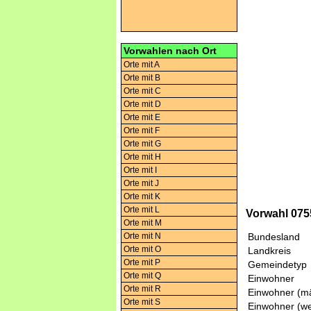
Vorwahlen nach Ort
Orte mit A
Orte mit B
Orte mit C
Orte mit D
Orte mit E
Orte mit F
Orte mit G
Orte mit H
Orte mit I
Orte mit J
Orte mit K
Orte mit L
Vorwahl 075
Orte mit M
Orte mit N
Bundesland
Orte mit O
Landkreis
Orte mit P
Gemeindetyp
Orte mit Q
Einwohner
Orte mit R
Einwohner (mä
Orte mit S
Einwohner (we