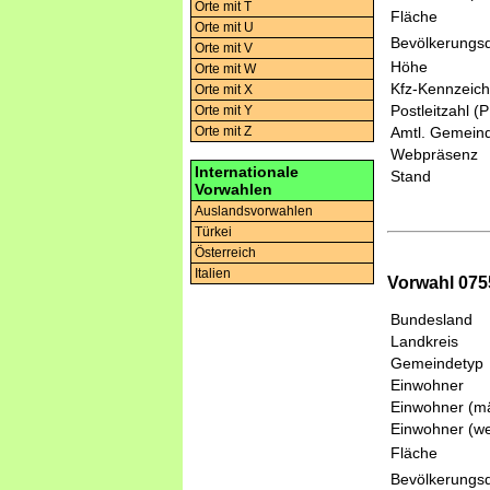
Orte mit T
Fläche
Orte mit U
Bevölkerungsd
Orte mit V
Höhe
Orte mit W
Kfz-Kennzeic
Orte mit X
Postleitzahl (
Orte mit Y
Orte mit Z
Amtl. Gemeind
Webpräsenz
Internationale
Stand
Vorwahlen
Auslandsvorwahlen
Türkei
Österreich
Italien
Vorwahl 075
Bundesland
Landkreis
Gemeindetyp
Einwohner
Einwohner (mä
Einwohner (we
Fläche
Bevölkerungsd