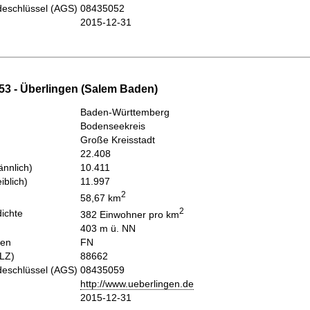
eschlüssel (AGS)
08435052
2015-12-31
53 - Überlingen (Salem Baden)
Baden-Württemberg
Bodenseekreis
Große Kreisstadt
22.408
nnlich)
10.411
iblich)
11.997
2
58,67 km
2
ichte
382 Einwohner pro km
403 m ü. NN
hen
FN
PLZ)
88662
eschlüssel (AGS)
08435059
http://www.ueberlingen.de
2015-12-31