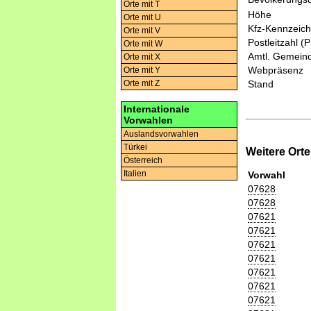
Orte mit T
Höhe
Orte mit U
Kfz-Kennzeic
Orte mit V
Postleitzahl (
Orte mit W
Amtl. Gemeind
Orte mit X
Webpräsenz
Orte mit Y
Orte mit Z
Stand
Internationale
Vorwahlen
Auslandsvorwahlen
Türkei
Weitere Ort
Österreich
Italien
Vorwahl
07628
07628
07621
07621
07621
07621
07621
07621
07621