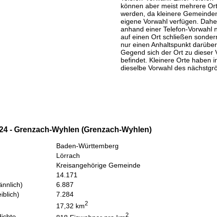
können aber meist mehrere Or
werden, da kleinere Gemeinden
eigene Vorwahl verfügen. Daher
anhand einer Telefon-Vorwahl 
auf einen Ort schließen sondern
nur einen Anhaltspunkt darüber
Gegend sich der Ort zu dieser 
befindet. Kleinere Orte haben i
dieselbe Vorwahl des nächstgr
24 - Grenzach-Wyhlen (Grenzach-Wyhlen)
Baden-Württemberg
Lörrach
Kreisangehörige Gemeinde
14.171
nnlich)
6.887
iblich)
7.284
2
17,32 km
2
ichte