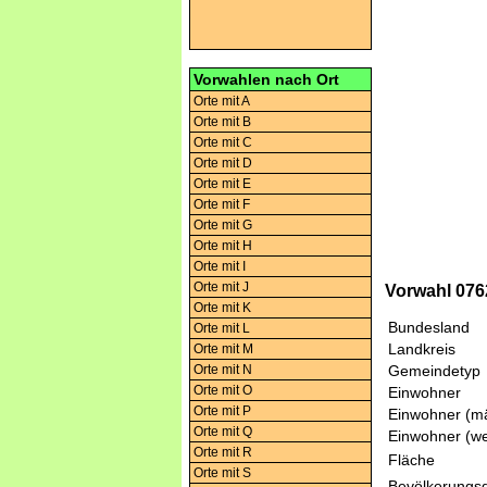
Vorwahlen nach Ort
Orte mit A
Orte mit B
Orte mit C
Orte mit D
Orte mit E
Orte mit F
Orte mit G
Orte mit H
Orte mit I
Orte mit J
Vorwahl 076
Orte mit K
Bundesland
Orte mit L
Landkreis
Orte mit M
Orte mit N
Gemeindetyp
Orte mit O
Einwohner
Orte mit P
Einwohner (mä
Orte mit Q
Einwohner (we
Orte mit R
Fläche
Orte mit S
Bevölkerungsd