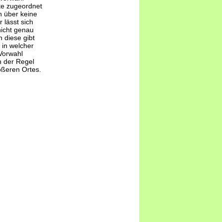
te zugeordnet
 über keine
 lässt sich
nicht genau
 diese gibt
 in welcher
Vorwahl
n der Regel
ößeren Ortes.