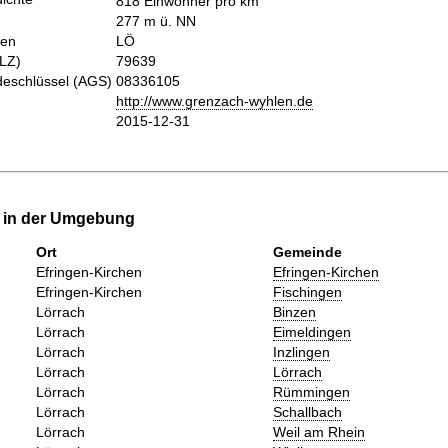
818 Einwohner pro km
277 m ü. NN
hen
LÖ
PLZ)
79639
eschlüssel (AGS)
08336105
http://www.grenzach-wyhlen.de
2015-12-31
e in der Umgebung
Ort
Gemeinde
Efringen-Kirchen
Efringen-Kirchen
Efringen-Kirchen
Fischingen
Lörrach
Binzen
Lörrach
Eimeldingen
Lörrach
Inzlingen
Lörrach
Lörrach
Lörrach
Rümmingen
Lörrach
Schallbach
Lörrach
Weil am Rhein