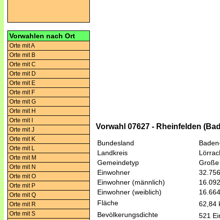
Vorwahlen nach Ort
Orte mit A
Orte mit B
Orte mit C
Orte mit D
Orte mit E
Orte mit F
Orte mit G
Orte mit H
Orte mit I
Vorwahl 07627 - Rheinfelden (Bad
Orte mit J
Orte mit K
Bundesland
Baden
Orte mit L
Landkreis
Lörrac
Orte mit M
Gemeindetyp
Große 
Orte mit N
Einwohner
32.75
Orte mit O
Einwohner (männlich)
16.09
Orte mit P
Einwohner (weiblich)
16.66
Orte mit Q
Fläche
62,84
Orte mit R
Orte mit S
Bevölkerungsdichte
521 Ei