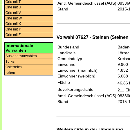
Orte mit T
Amtl. Gemeindeschlüssel (AGS)
08336
Orte mit U
Stand
2015-
Orte mit V
Orte mit W
Orte mit X
Orte mit Y
Orte mit Z
Vorwahl 07627 - Steinen (Steinen
Internationale
Bundesland
Baden
Vorwahlen
Landkreis
Lörrac
Auslandsvorwahlen
Gemeindetyp
Kreis
Türkei
Einwohner
9.900
Österreich
Einwohner (männlich)
4.832
Italien
Einwohner (weiblich)
5.068
Fläche
46,86
Bevölkerungsdichte
211 Ei
Amtl. Gemeindeschlüssel (AGS)
08336
Stand
2015-
Weitere Orte in der Umgebung