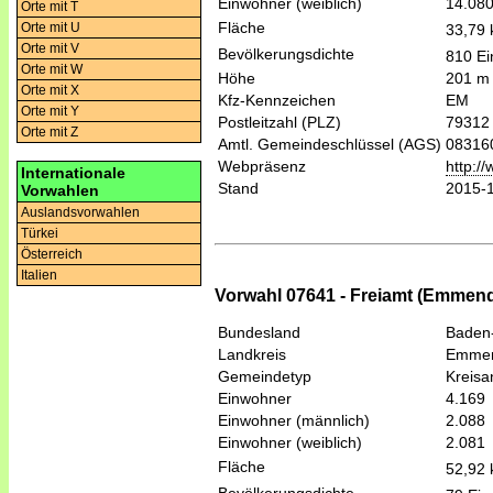
Einwohner (weiblich)
14.08
Orte mit T
Fläche
Orte mit U
33,79
Orte mit V
Bevölkerungsdichte
810 Ei
Orte mit W
Höhe
201 m
Orte mit X
Kfz-Kennzeichen
EM
Orte mit Y
Postleitzahl (PLZ)
79312
Orte mit Z
Amtl. Gemeindeschlüssel (AGS)
08316
Webpräsenz
http:
Internationale
Stand
2015-
Vorwahlen
Auslandsvorwahlen
Türkei
Österreich
Italien
Vorwahl 07641 - Freiamt (Emmen
Bundesland
Baden
Landkreis
Emmen
Gemeindetyp
Kreis
Einwohner
4.169
Einwohner (männlich)
2.088
Einwohner (weiblich)
2.081
Fläche
52,92
Bevölkerungsdichte