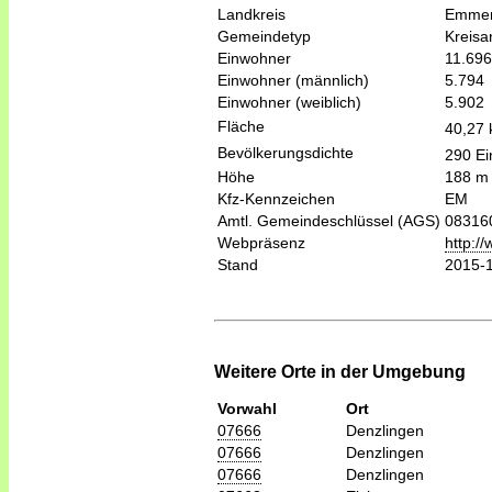
Landkreis
Emmen
Gemeindetyp
Kreis
Einwohner
11.696
Einwohner (männlich)
5.794
Einwohner (weiblich)
5.902
Fläche
40,27
Bevölkerungsdichte
290 Ei
Höhe
188 m
Kfz-Kennzeichen
EM
Amtl. Gemeindeschlüssel (AGS)
08316
Webpräsenz
http:/
Stand
2015-
Weitere Orte in der Umgebung
Vorwahl
Ort
07666
Denzlingen
07666
Denzlingen
07666
Denzlingen