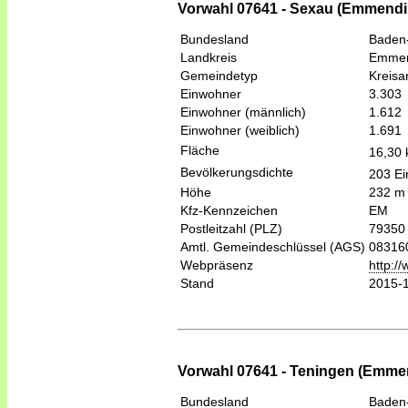
Vorwahl 07641 - Sexau (Emmend
Bundesland
Baden
Landkreis
Emmen
Gemeindetyp
Kreis
Einwohner
3.303
Einwohner (männlich)
1.612
Einwohner (weiblich)
1.691
Fläche
16,30
Bevölkerungsdichte
203 Ei
Höhe
232 m
Kfz-Kennzeichen
EM
Postleitzahl (PLZ)
79350
Amtl. Gemeindeschlüssel (AGS)
08316
Webpräsenz
http:/
Stand
2015-
Vorwahl 07641 - Teningen (Emme
Bundesland
Baden