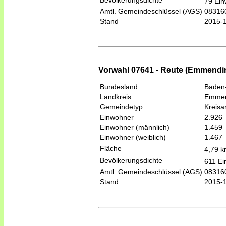
79 Ein
Amtl. Gemeindeschlüssel (AGS)
08316
Stand
2015-
Vorwahl 07641 - Reute (Emmendi
Bundesland
Baden
Landkreis
Emmen
Gemeindetyp
Kreis
Einwohner
2.926
Einwohner (männlich)
1.459
Einwohner (weiblich)
1.467
Fläche
4,79 
Bevölkerungsdichte
611 Ei
Amtl. Gemeindeschlüssel (AGS)
08316
Stand
2015-