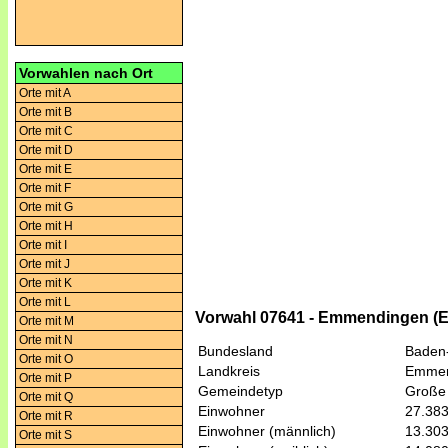
Vorwahlen nach Ort
Orte mit A
Orte mit B
Orte mit C
Orte mit D
Orte mit E
Orte mit F
Orte mit G
Orte mit H
Orte mit I
Orte mit J
Orte mit K
Orte mit L
Vorwahl 07641 - Emmendingen 
Orte mit M
Orte mit N
Bundesland
Baden
Orte mit O
Landkreis
Emmen
Orte mit P
Gemeindetyp
Große 
Orte mit Q
Einwohner
27.38
Orte mit R
Einwohner (männlich)
13.30
Orte mit S