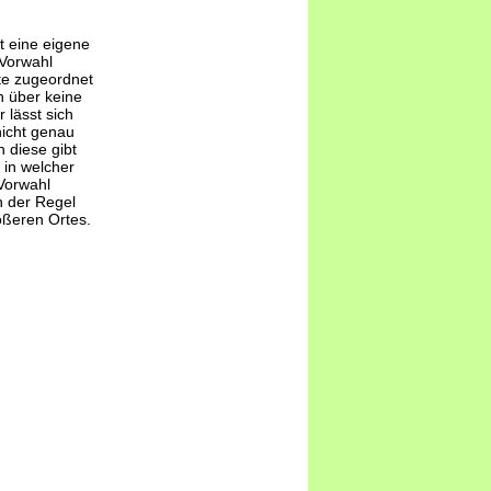
t eine eigene
-Vorwahl
te zugeordnet
 über keine
 lässt sich
nicht genau
 diese gibt
 in welcher
Vorwahl
n der Regel
ößeren Ortes.