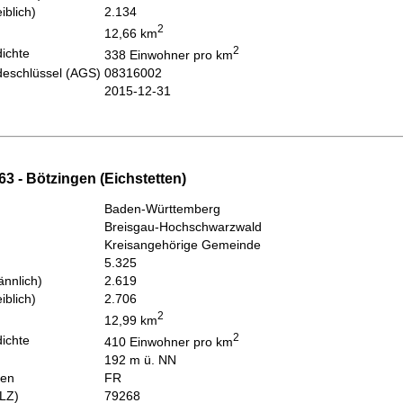
iblich)
2.134
2
12,66 km
2
ichte
338 Einwohner pro km
eschlüssel (AGS)
08316002
2015-12-31
3 - Bötzingen (Eichstetten)
Baden-Württemberg
Breisgau-Hochschwarzwald
Kreisangehörige Gemeinde
5.325
nnlich)
2.619
iblich)
2.706
2
12,99 km
2
ichte
410 Einwohner pro km
192 m ü. NN
hen
FR
PLZ)
79268