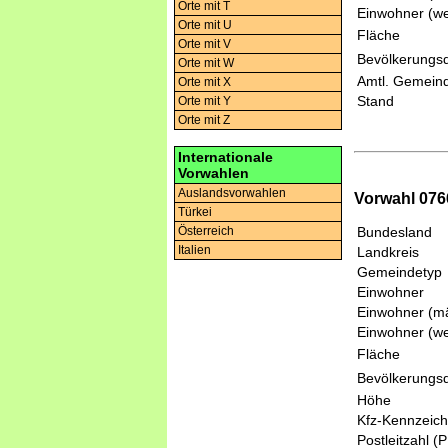
Orte mit T
Einwohner (we
Orte mit U
Fläche
Orte mit V
Bevölkerungsd
Orte mit W
Amtl. Gemeind
Orte mit X
Stand
Orte mit Y
Orte mit Z
Internationale
Vorwahlen
Auslandsvorwahlen
Vorwahl 0766
Türkei
Bundesland
Österreich
Italien
Landkreis
Gemeindetyp
Einwohner
Einwohner (mä
Einwohner (we
Fläche
Bevölkerungsd
Höhe
Kfz-Kennzeic
Postleitzahl (