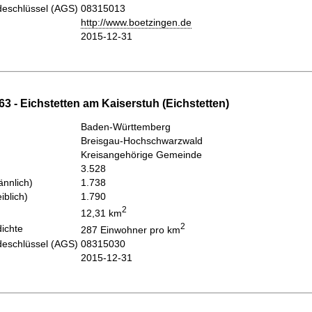
eschlüssel (AGS)
08315013
http://www.boetzingen.de
2015-12-31
3 - Eichstetten am Kaiserstuh (Eichstetten)
Baden-Württemberg
Breisgau-Hochschwarzwald
Kreisangehörige Gemeinde
3.528
nnlich)
1.738
iblich)
1.790
2
12,31 km
2
ichte
287 Einwohner pro km
eschlüssel (AGS)
08315030
2015-12-31