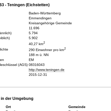
3 - Teningen (Eichstetten)
Baden-Württemberg
Emmendingen
Kreisangehörige Gemeinde
11.696
nnlich)
5.794
iblich)
5.902
2
40,27 km
2
ichte
290 Einwohner pro km
188 m ü. NN
hen
EM
eschlüssel (AGS)
08316043
http://www.teningen.de
2015-12-31
e in der Umgebung
Ort
Gemeinde