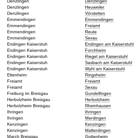
Denzlingen
Denzlingen
Denzlingen
Heuweiler
Denzlingen
Vörstetten
Emmendingen
Emmendingen
Emmendingen
Freiamt
Emmendingen
Reute
Emmendingen
Sexau
Endingen Kaiserstuh
Endingen am Kaiserstuhl
Endingen Kaiserstuh
Forchheim
Endingen Kaiserstuh
Riegel am Kaiserstuhl
Endingen Kaiserstuh
Sasbach am Kaiserstuhl
Endingen Kaiserstuh
Wyhl am Kaiserstuhl
Ettenheim
Ringsheim
Freiamt
Freiamt
Freiamt
Sexau
Freiburg im Breisgau
Gundelfingen
Herbolzheim Breisgau
Herbolzheim
Herbolzheim Breisgau
Rheinhausen
Ihringen
Ihringen
Ihringen
Merdingen
Kenzingen
Kenzingen
Kenzingen
Malterdingen
March Breisgau
Gottenheim