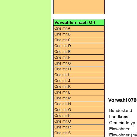
Vorwahlen nach Ort
Orte mit A
Orte mit B
Orte mit C
Orte mit D
Orte mit E
Orte mit F
Orte mit G
Orte mit H
Orte mit I
Orte mit J
Orte mit K
Orte mit L
Orte mit M
Vorwahl 0766
Orte mit N
Orte mit O
Bundesland
Orte mit P
Landkreis
Orte mit Q
Gemeindetyp
Orte mit R
Einwohner
Orte mit S
Einwohner (mä