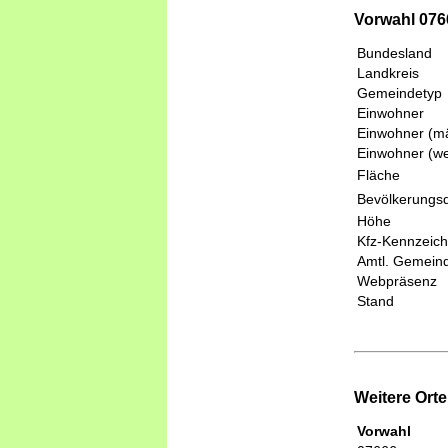
Vorwahl 0766
Bundesland
Landkreis
Gemeindetyp
Einwohner
Einwohner (mä
Einwohner (we
Fläche
Bevölkerungsd
Höhe
Kfz-Kennzeic
Amtl. Gemeind
Webpräsenz
Stand
Weitere Ort
Vorwahl