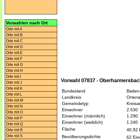
Vorwahlen nach Ort
Orte mit A
Orte mit B
Orte mit C
Orte mit D
Orte mit E
Orte mit F
Orte mit G
Orte mit H
Orte mit I
Vorwahl 07837 - Oberharmersbac
Orte mit J
Orte mit K
Bundesland
Baden
Orte mit L
Landkreis
Ortena
Orte mit M
Gemeindetyp
Kreis
Orte mit N
Einwohner
2.530
Orte mit O
Einwohner (männlich)
1.290
Orte mit P
Einwohner (weiblich)
1.240
Orte mit Q
Fläche
40,92
Orte mit R
Orte mit S
Bevölkerungsdichte
62 Ein