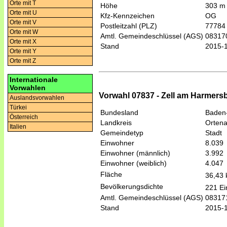
Orte mit T
Höhe
303 m
Orte mit U
Kfz-Kennzeichen
OG
Orte mit V
Postleitzahl (PLZ)
77784
Orte mit W
Amtl. Gemeindeschlüssel (AGS)
08317
Orte mit X
Stand
2015-
Orte mit Y
Orte mit Z
Internationale
Vorwahlen
Vorwahl 07837 - Zell am Harmer
Auslandsvorwahlen
Türkei
Bundesland
Baden
Österreich
Landkreis
Ortena
Italien
Gemeindetyp
Stadt
Einwohner
8.039
Einwohner (männlich)
3.992
Einwohner (weiblich)
4.047
Fläche
36,43
Bevölkerungsdichte
221 Ei
Amtl. Gemeindeschlüssel (AGS)
08317
Stand
2015-