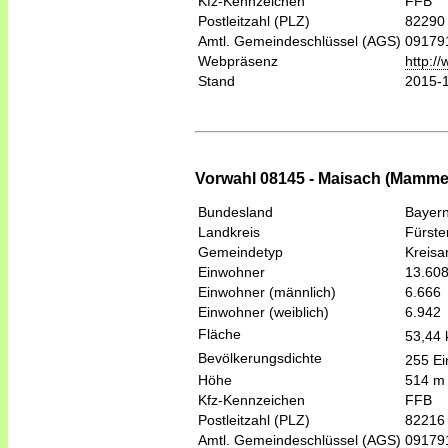
Kfz-Kennzeichen
FFB
Postleitzahl (PLZ)
82290
Amtl. Gemeindeschlüssel (AGS)
09179
Webpräsenz
http:/
Stand
2015-
Vorwahl 08145 - Maisach (Mamme
Bundesland
Bayer
Landkreis
Fürste
Gemeindetyp
Kreis
Einwohner
13.60
Einwohner (männlich)
6.666
Einwohner (weiblich)
6.942
Fläche
53,44
Bevölkerungsdichte
255 Ei
Höhe
514 m
Kfz-Kennzeichen
FFB
Postleitzahl (PLZ)
82216
Amtl. Gemeindeschlüssel (AGS)
09179