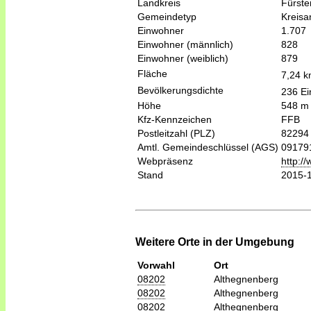
Landkreis
Fürste
Gemeindetyp
Kreis
Einwohner
1.707
Einwohner (männlich)
828
Einwohner (weiblich)
879
Fläche
7,24 
Bevölkerungsdichte
236 Ei
Höhe
548 m
Kfz-Kennzeichen
FFB
Postleitzahl (PLZ)
82294
Amtl. Gemeindeschlüssel (AGS)
09179
Webpräsenz
http:/
Stand
2015-
Weitere Orte in der Umgebung
Vorwahl
Ort
08202
Althegnenberg
08202
Althegnenberg
08202
Althegnenberg