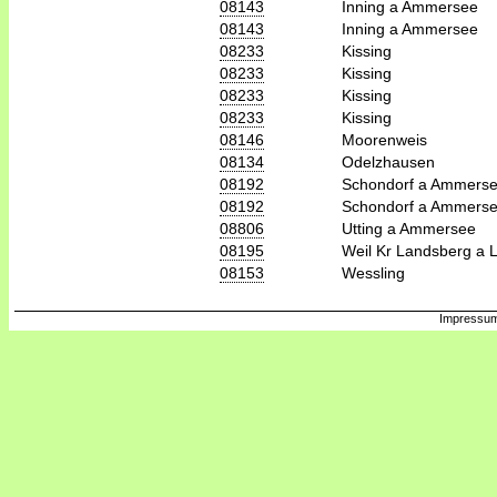
08143
Inning a Ammersee
08143
Inning a Ammersee
08233
Kissing
08233
Kissing
08233
Kissing
08233
Kissing
08146
Moorenweis
08134
Odelzhausen
08192
Schondorf a Ammers
08192
Schondorf a Ammers
08806
Utting a Ammersee
08195
Weil Kr Landsberg a 
08153
Wessling
Impressum