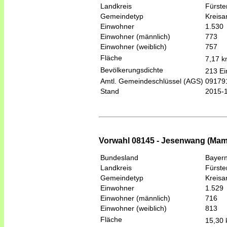
Landkreis
Fürste
Gemeindetyp
Kreis
Einwohner
1.530
Einwohner (männlich)
773
Einwohner (weiblich)
757
Fläche
7,17 
Bevölkerungsdichte
213 Ei
Amtl. Gemeindeschlüssel (AGS)
09179
Stand
2015-
Vorwahl 08145 - Jesenwang (Ma
Bundesland
Bayer
Landkreis
Fürste
Gemeindetyp
Kreis
Einwohner
1.529
Einwohner (männlich)
716
Einwohner (weiblich)
813
Fläche
15,30