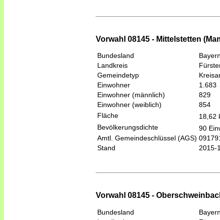
Vorwahl 08145 - Mittelstetten (M
Bundesland
Bayer
Landkreis
Fürste
Gemeindetyp
Kreis
Einwohner
1.683
Einwohner (männlich)
829
Einwohner (weiblich)
854
Fläche
18,62
Bevölkerungsdichte
90 Ein
Amtl. Gemeindeschlüssel (AGS)
09179
Stand
2015-
Vorwahl 08145 - Oberschweinba
Bundesland
Bayer