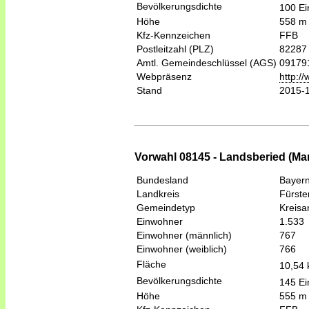
Bevölkerungsdichte
100 Ei
Höhe
558 m
Kfz-Kennzeichen
FFB
Postleitzahl (PLZ)
82287
Amtl. Gemeindeschlüssel (AGS)
09179
Webpräsenz
http:/
Stand
2015-
Vorwahl 08145 - Landsberied (M
Bundesland
Bayer
Landkreis
Fürste
Gemeindetyp
Kreis
Einwohner
1.533
Einwohner (männlich)
767
Einwohner (weiblich)
766
Fläche
10,54
Bevölkerungsdichte
145 Ei
Höhe
555 m