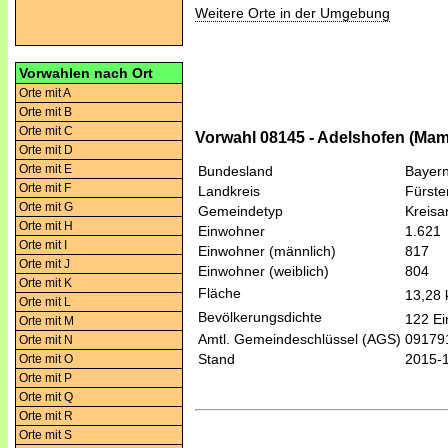
Weitere Orte in der Umgebung
Vorwahlen nach Ort
Orte mit A
Orte mit B
Orte mit C
Vorwahl 08145 - Adelshofen (Ma
Orte mit D
Orte mit E
Bundesland
Bayer
Orte mit F
Landkreis
Fürste
Orte mit G
Gemeindetyp
Kreis
Orte mit H
Einwohner
1.621
Orte mit I
Einwohner (männlich)
817
Orte mit J
Einwohner (weiblich)
804
Orte mit K
Fläche
13,28
Orte mit L
Bevölkerungsdichte
122 Ei
Orte mit M
Amtl. Gemeindeschlüssel (AGS)
09179
Orte mit N
Stand
2015-
Orte mit O
Orte mit P
Orte mit Q
Orte mit R
Orte mit S