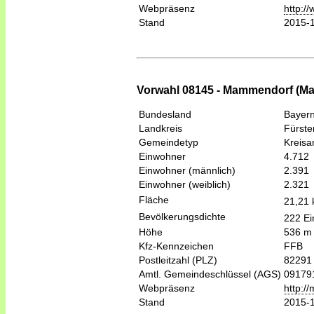
Webpräsenz
http:/
Stand
2015-
Vorwahl 08145 - Mammendorf (M
Bundesland
Bayer
Landkreis
Fürste
Gemeindetyp
Kreis
Einwohner
4.712
Einwohner (männlich)
2.391
Einwohner (weiblich)
2.321
Fläche
21,21
Bevölkerungsdichte
222 Ei
Höhe
536 m
Kfz-Kennzeichen
FFB
Postleitzahl (PLZ)
82291
Amtl. Gemeindeschlüssel (AGS)
09179
Webpräsenz
http:/
Stand
2015-