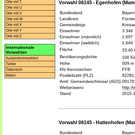
Orte mit T
Vorwahl 08145 - Egenhofen (Ma
Orte mit U
Bundesland
Bayer
Orte mit V
Landkreis
Fürste
Orte mit W
Gemeindetyp
Kreis
Orte mit X
Einwohner
3.346
Orte mit Y
Orte mit Z
Einwohner (männlich)
1.697
Einwohner (weiblich)
1.649
Internationale
Fläche
33,40
Vorwahlen
Bevölkerungsdichte
100 Ei
Auslandsvorwahlen
Höhe
509 m
Türkei
Kfz-Kennzeichen
FFB
Österreich
Postleitzahl (PLZ)
82281
Italien
Amtl. Gemeindeschlüssel (AGS)
09179
Webpräsenz
http:/
Stand
2015-
Vorwahl 08145 - Hattenhofen (M
Bundesland
Bayer