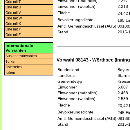
Einwohner (männlich)
2.297
Orte mit T
Einwohner (weiblich)
2.218
Orte mit U
Fläche
Orte mit V
24,42
Orte mit W
Bevölkerungsdichte
185 Ei
Orte mit X
Amtl. Gemeindeschlüssel (AGS)
09188
Orte mit Y
Stand
2015-
Orte mit Z
Internationale
Vorwahlen
Auslandsvorwahlen
Vorwahl 08143 - Wörthsee (Innin
Türkei
Österreich
Bundesland
Bayer
Italien
Landkreis
Starnb
Gemeindetyp
Kreis
Einwohner
5.007
Einwohner (männlich)
2.468
Einwohner (weiblich)
2.539
Fläche
20,42
Bevölkerungsdichte
245 Ei
Amtl. Gemeindeschlüssel (AGS)
09188
Stand
2015-