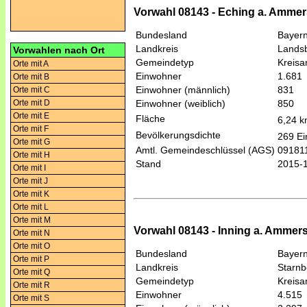
Vorwahl 08143 - Eching a. Ammer
Bundesland
Bayer
Landkreis
Lands
Vorwahlen nach Ort
Gemeindetyp
Kreis
Orte mit A
Einwohner
1.681
Orte mit B
Einwohner (männlich)
831
Orte mit C
Orte mit D
Einwohner (weiblich)
850
Orte mit E
Fläche
6,24 
Orte mit F
Bevölkerungsdichte
269 Ei
Orte mit G
Amtl. Gemeindeschlüssel (AGS)
09181
Orte mit H
Stand
2015-
Orte mit I
Orte mit J
Orte mit K
Orte mit L
Orte mit M
Vorwahl 08143 - Inning a. Ammer
Orte mit N
Orte mit O
Bundesland
Bayer
Orte mit P
Landkreis
Starnb
Orte mit Q
Gemeindetyp
Kreis
Orte mit R
Einwohner
4.515
Orte mit S