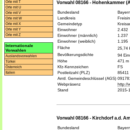
Orte mit T
Vorwahl 08166 - Hohenkammer (A
Orte mit U
Bundesland
Bayer
Orte mit V
Landkreis
Freisi
Orte mit W
Gemeindetyp
Kreis
Orte mit X
Einwohner
2.432
Orte mit Y
Orte mit Z
Einwohner (männlich)
1.237
Einwohner (weiblich)
1.195
Internationale
Fläche
25,74
Vorwahlen
Bevölkerungsdichte
94 Ein
Auslandsvorwahlen
Höhe
471 m
Türkei
Kfz-Kennzeichen
FS
Österreich
Postleitzahl (PLZ)
85411
Italien
Amtl. Gemeindeschlüssel (AGS)
09178
Webpräsenz
http:
Stand
2015-
Vorwahl 08166 - Kirchdorf a.d. A
Bundesland
Bayer