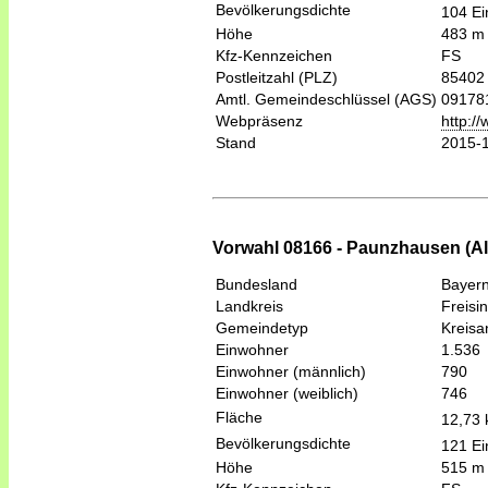
Bevölkerungsdichte
104 Ei
Höhe
483 m
Kfz-Kennzeichen
FS
Postleitzahl (PLZ)
85402
Amtl. Gemeindeschlüssel (AGS)
09178
Webpräsenz
http:/
Stand
2015-
Vorwahl 08166 - Paunzhausen (A
Bundesland
Bayer
Landkreis
Freisi
Gemeindetyp
Kreis
Einwohner
1.536
Einwohner (männlich)
790
Einwohner (weiblich)
746
Fläche
12,73
Bevölkerungsdichte
121 Ei
Höhe
515 m