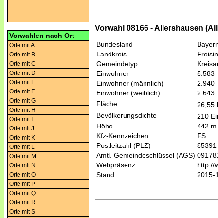
Vorwahl 08166 - Allershausen (A
Vorwahlen nach Ort
Bundesland
Bayer
Orte mit A
Landkreis
Freisi
Orte mit B
Gemeindetyp
Kreis
Orte mit C
Orte mit D
Einwohner
5.583
Orte mit E
Einwohner (männlich)
2.940
Orte mit F
Einwohner (weiblich)
2.643
Orte mit G
Fläche
26,55
Orte mit H
Bevölkerungsdichte
210 Ei
Orte mit I
Höhe
442 m
Orte mit J
Kfz-Kennzeichen
FS
Orte mit K
Postleitzahl (PLZ)
85391
Orte mit L
Amtl. Gemeindeschlüssel (AGS)
09178
Orte mit M
Webpräsenz
http:/
Orte mit N
Stand
2015-
Orte mit O
Orte mit P
Orte mit Q
Orte mit R
Orte mit S