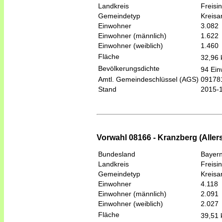
Landkreis
Freisi
Gemeindetyp
Kreis
Einwohner
3.082
Einwohner (männlich)
1.622
Einwohner (weiblich)
1.460
Fläche
32,96
Bevölkerungsdichte
94 Ein
Amtl. Gemeindeschlüssel (AGS)
09178
Stand
2015-
Vorwahl 08166 - Kranzberg (Alle
Bundesland
Bayer
Landkreis
Freisi
Gemeindetyp
Kreis
Einwohner
4.118
Einwohner (männlich)
2.091
Einwohner (weiblich)
2.027
Fläche
39,51