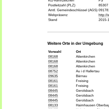
Kfz-Kennzeichen
FS
Postleitzahl (PLZ)
85307
Amtl. Gemeindeschlüssel (AGS)
09178
Webpräsenz
http:/
Stand
2015-
Weitere Orte in der Umgebung
Vorwahl
Ort
08168
Attenkirchen
08168
Attenkirchen
08168
Attenkirchen
08752
Au i d Hallertau
09635
Bärnau
08161
Freising
08161
Freising
08445
Gerolsbach
08445
Gerolsbach
08445
Gerolsbach
08133
Haimhausen Oberba